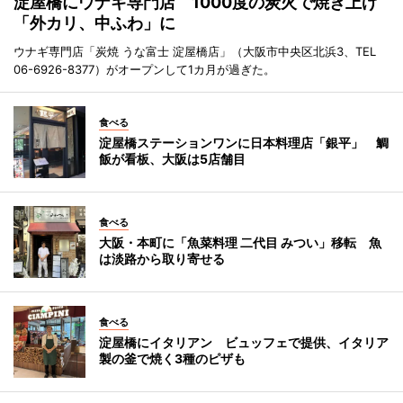
淀屋橋にウナギ専門店 1000度の炭火で焼き上げ
「外カリ、中ふわ」に
ウナギ専門店「炭焼 うな富士 淀屋橋店」（大阪市中央区北浜3、TEL
06-6926-8377）がオープンして1カ月が過ぎた。
食べる
淀屋橋ステーションワンに日本料理店「銀平」 鯛
飯が看板、大阪は5店舗目
食べる
大阪・本町に「魚菜料理 二代目 みつい」移転 魚
は淡路から取り寄せる
食べる
淀屋橋にイタリアン ビュッフェで提供、イタリア
製の釜で焼く3種のピザも