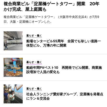
複合商業ビル「淀屋橋ゲートタワー」開業 20年
かけ完成、屋上庭園も
複合商業ビル「淀屋橋ゲートタワー」（大阪市中央区北浜4）が7月9
日、大阪・淀屋橋にオープンした。
暮らす・働く
船場センタービル55周年 全国でも珍しい道路一
体型ビル、万博の年に開業
暮らす・働く
船経年間PVベスト10 再開発でビル開業、商業施
設増加で人流の変化も
暮らす・働く
社会人ランニング愛好家グループ、淀屋橋を発着点
にラン＆交流会