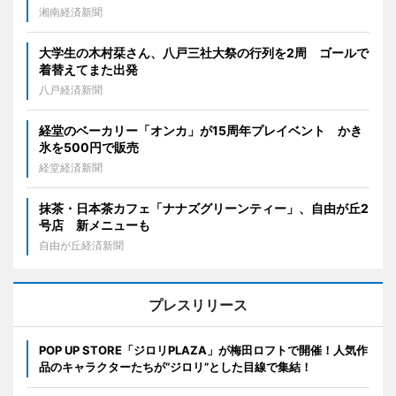
湘南経済新聞
大学生の木村栞さん、八戸三社大祭の行列を2周 ゴールで
着替えてまた出発
八戸経済新聞
経堂のベーカリー「オンカ」が15周年プレイベント かき
氷を500円で販売
経堂経済新聞
抹茶・日本茶カフェ「ナナズグリーンティー」、自由が丘2
号店 新メニューも
自由が丘経済新聞
プレスリリース
POP UP STORE「ジロリPLAZA」が梅田ロフトで開催！人気作
品のキャラクターたちが“ジロリ”とした目線で集結！