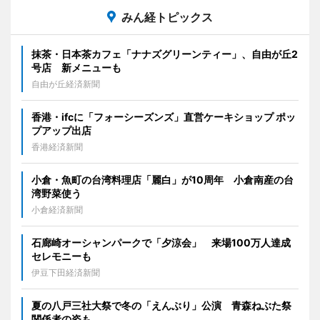
みん経トピックス
抹茶・日本茶カフェ「ナナズグリーンティー」、自由が丘2
号店 新メニューも
自由が丘経済新聞
香港・ifcに「フォーシーズンズ」直営ケーキショップ ポッ
プアップ出店
香港経済新聞
小倉・魚町の台湾料理店「麗白」が10周年 小倉南産の台
湾野菜使う
小倉経済新聞
石廊崎オーシャンパークで「夕涼会」 来場100万人達成
セレモニーも
伊豆下田経済新聞
夏の八戸三社大祭で冬の「えんぶり」公演 青森ねぶた祭
関係者の姿も