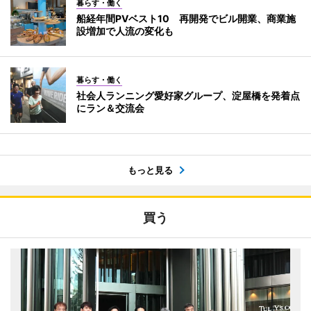
暮らす・働く
船経年間PVベスト10 再開発でビル開業、商業施
設増加で人流の変化も
暮らす・働く
社会人ランニング愛好家グループ、淀屋橋を発着点
にラン＆交流会
もっと見る
買う