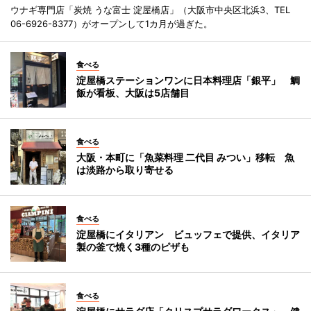
ウナギ専門店「炭焼 うな富士 淀屋橋店」（大阪市中央区北浜3、TEL
06-6926-8377）がオープンして1カ月が過ぎた。
食べる
淀屋橋ステーションワンに日本料理店「銀平」 鯛
飯が看板、大阪は5店舗目
食べる
大阪・本町に「魚菜料理 二代目 みつい」移転 魚
は淡路から取り寄せる
食べる
淀屋橋にイタリアン ビュッフェで提供、イタリア
製の釜で焼く3種のピザも
食べる