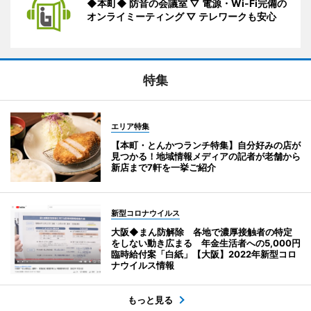
◆本町◆ 防音の会議室 ▽ 電源・Wi-Fi完備の
オンライミーティング ▽ テレワークも安心
特集
エリア特集
【本町・とんかつランチ特集】自分好みの店が
見つかる！地域情報メディアの記者が老舗から
新店まで7軒を一挙ご紹介
新型コロナウイルス
大阪◆まん防解除 各地で濃厚接触者の特定
をしない動き広まる 年金生活者への5,000円
臨時給付案「白紙」【大阪】2022年新型コロ
ナウイルス情報
もっと見る