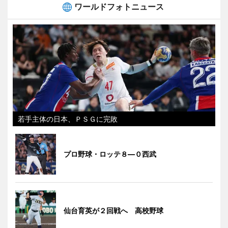
ワールドフォトニュース
若手主体の日本、ＰＳＧに完敗
プロ野球・ロッテ８―０西武
仙台育英が２回戦へ 高校野球