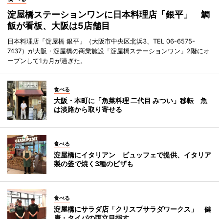
淀屋橋ステーションワンに日本料理店「銀平」 鯛
飯が看板、大阪は5店舗目
日本料理店「淀屋橋 銀平」（大阪市中央区北浜3、TEL 06-6575-
7437）が大阪・淀屋橋の商業施設「淀屋橋ステーションワン」2階にオ
ープンして1カ月が過ぎた。
食べる
大阪・本町に「魚菜料理 二代目 みつい」移転 魚
は淡路から取り寄せる
食べる
淀屋橋にイタリアン ビュッフェで提供、イタリア
製の釜で焼く3種のピザも
食べる
淀屋橋にサラダ店「クリスプサラダワークス」 健
康・タイパの両立目指す