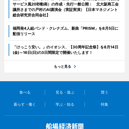
サービス風20秒動画）の作成・先行一般公開： 北大阪商工会
議所さまでの戸村のAI講演会（実証実演）【日本マネジメント
総合研究所合同会社】
福岡発4人組バンド・クレナズム、新曲「PRISM」を8月5日に
配信リリース
「けっこう安い。」のイオシス、【30周年記念祭】を8月14日
(金)～16日(日)の3日間限定で開催いたします！
もっと見る
食べる
見る・遊ぶ
買う
暮らす・働く
学ぶ・知る
特集