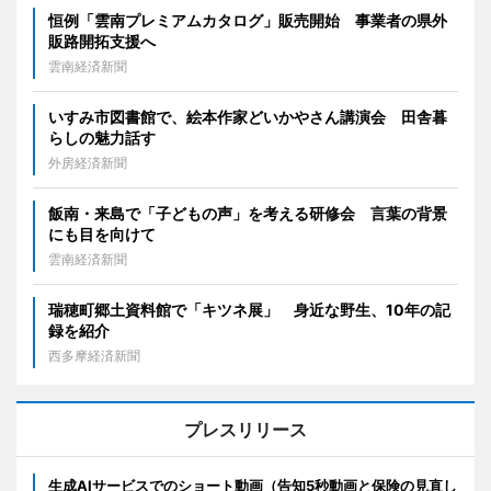
恒例「雲南プレミアムカタログ」販売開始 事業者の県外
販路開拓支援へ
雲南経済新聞
いすみ市図書館で、絵本作家どいかやさん講演会 田舎暮
らしの魅力話す
外房経済新聞
飯南・来島で「子どもの声」を考える研修会 言葉の背景
にも目を向けて
雲南経済新聞
瑞穂町郷土資料館で「キツネ展」 身近な野生、10年の記
録を紹介
西多摩経済新聞
プレスリリース
生成AIサービスでのショート動画（告知5秒動画と保険の見直し