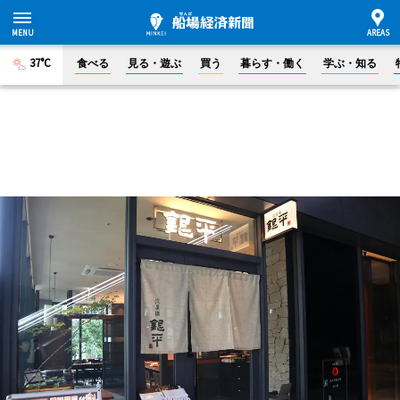
37°C
食べる
見る・遊ぶ
買う
暮らす・働く
学ぶ・知る