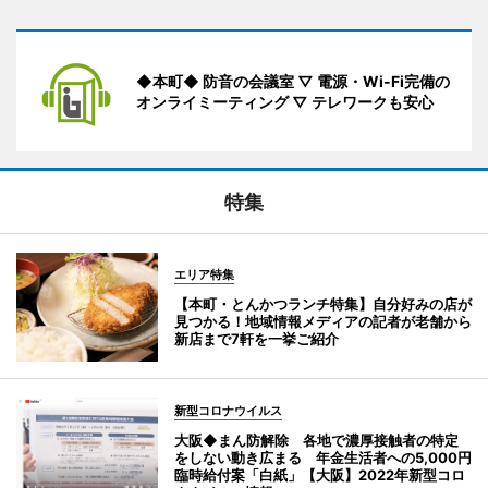
◆本町◆ 防音の会議室 ▽ 電源・Wi-Fi完備の
オンライミーティング ▽ テレワークも安心
特集
エリア特集
【本町・とんかつランチ特集】自分好みの店が
見つかる！地域情報メディアの記者が老舗から
新店まで7軒を一挙ご紹介
新型コロナウイルス
大阪◆まん防解除 各地で濃厚接触者の特定
をしない動き広まる 年金生活者への5,000円
臨時給付案「白紙」【大阪】2022年新型コロ