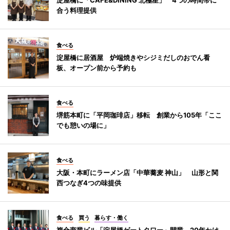
合う料理提供
食べる
淀屋橋に居酒屋 炉端焼きやシジミだしのおでん看
板、オープン前から予約も
食べる
堺筋本町に「平岡珈琲店」移転 創業から105年「ここ
でも憩いの場に」
食べる
大阪・本町にラーメン店「中華蕎麦 神山」 山形と関
西つなぎ4つの味提供
食べる
買う
暮らす・働く
複合商業ビル「淀屋橋ゲートタワー」開業 20年かけ