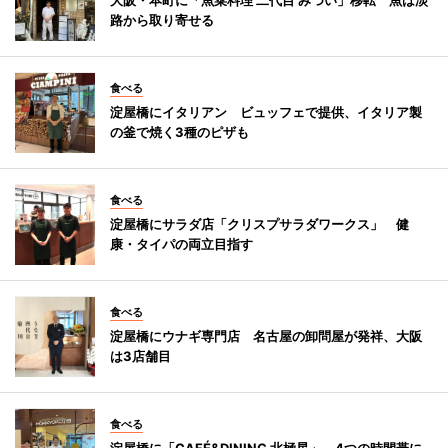
路から取り寄せる
食べる
淀屋橋にイタリアン ビュッフェで提供、イタリア製
の釜で焼く3種のピザも
食べる
淀屋橋にサラダ店「クリスプサラダワークス」 健
康・タイパの両立目指す
食べる
淀屋橋にウナギ専門店 名古屋の卸問屋が発祥、大阪
は3店舗目
食べる
淀屋橋に「CAFÉ&DINING 北極星」 4つの時間帯に