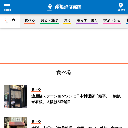
37°C
食べる
見る・遊ぶ
買う
暮らす・働く
学ぶ・知る
食べる
食べる
淀屋橋ステーションワンに日本料理店「銀平」 鯛飯
が看板、大阪は5店舗目
食べる
大阪・本町に「魚菜料理 二代目 みつい」移転 魚は淡