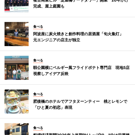
完成、屋上庭園も
食べる
阿波座に炭火焼きと創作料理の居酒屋「旬火集灯」
元エンジニアの店主が独立
食べる
靱公園横にベルギー風フライドポテト専門店 現地5店
視察しアイデア反映
食べる
肥後橋のホテルでアフタヌーンティー 桃とレモンで
「ひと夏の初恋」表現
食べる
船場経済新聞2026年上半期PVトップ10 1位は淀屋橋