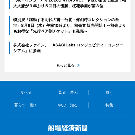
【祝・インターハイ2026】VITASサポート校が全国で躍進！福
大大濠が９年ぶり５回目の優勝、桜花学園が第３位
特別展「躍動する明代の書―台北・何創時コレクションの至
宝」8月6日（木）午前10時より、前売券 販売開始！～前売より
もお得な「先行ペア割チケット」も発売～
株式会社ファイン、「ASAGI Labs ロンジェビティ・コンソー
シアム」に参画
もっと見る
食べる
見る・遊ぶ
買う
暮らす・働く
学ぶ・知る
特集