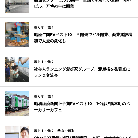
ビル、万博の年に開業
暮らす・働く
船経年間PVベスト10 再開発でビル開業、商業施設増
加で人流の変化も
暮らす・働く
社会人ランニング愛好家グループ、淀屋橋を発着点に
ラン＆交流会
暮らす・働く
船場経済新聞上半期PVベスト10 1位は堺筋本町のベ
ーカリーカフェ
暮らす・働く
学ぶ・知る
ChatGPT活用で拡張機能開発 本町・オオサカンスペ