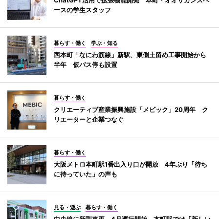
ースの学生スタッフ
暮らす・働く
学ぶ・知る
西本町「なにわ筋線」新駅、東側土留め工事開始から
半年 仮バス停も設置
暮らす・働く
クリエーティブ産業振興施設「メビック」20周年 ク
リエーターと企業つなぐ
暮らす・働く
大阪メトロ本町駅1番出入り口が開放 4年ぶり「待ち
に待っていた」の声も
見る・遊ぶ
暮らす・働く
中央線に新型車両 4月運行開始、本町駅では「新しい