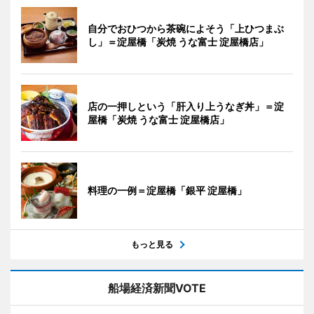
自分でおひつから茶碗によそう「上ひつまぶ
し」＝淀屋橋「炭焼 うな富士 淀屋橋店」
店の一押しという「肝入り上うなぎ丼」＝淀
屋橋「炭焼 うな富士 淀屋橋店」
料理の一例＝淀屋橋「銀平 淀屋橋」
もっと見る
船場経済新聞VOTE