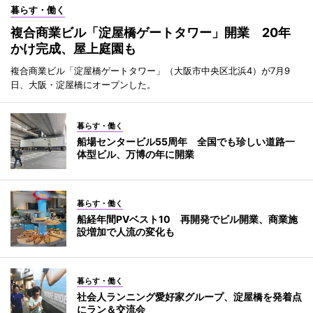
暮らす・働く
複合商業ビル「淀屋橋ゲートタワー」開業 20年
かけ完成、屋上庭園も
複合商業ビル「淀屋橋ゲートタワー」（大阪市中央区北浜4）が7月9
日、大阪・淀屋橋にオープンした。
暮らす・働く
船場センタービル55周年 全国でも珍しい道路一
体型ビル、万博の年に開業
暮らす・働く
船経年間PVベスト10 再開発でビル開業、商業施
設増加で人流の変化も
暮らす・働く
社会人ランニング愛好家グループ、淀屋橋を発着点
にラン＆交流会