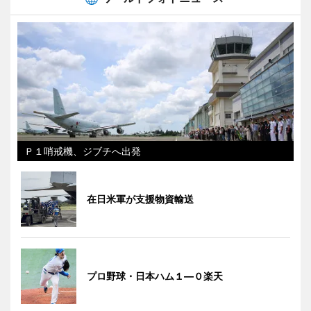
Ｐ１哨戒機、ジブチへ出発
在日米軍が支援物資輸送
プロ野球・日本ハム１―０楽天