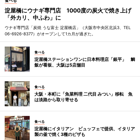
食べる
淀屋橋にウナギ専門店 1000度の炭火で焼き上げ
「外カリ、中ふわ」に
ウナギ専門店「炭焼 うな富士 淀屋橋店」（大阪市中央区北浜3、TEL
06-6926-8377）がオープンして1カ月が過ぎた。
食べる
淀屋橋ステーションワンに日本料理店「銀平」 鯛
飯が看板、大阪は5店舗目
食べる
大阪・本町に「魚菜料理 二代目 みつい」移転 魚
は淡路から取り寄せる
食べる
淀屋橋にイタリアン ビュッフェで提供、イタリア
製の釜で焼く3種のピザも