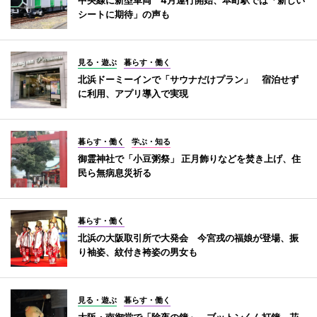
シートに期待」の声も
見る・遊ぶ
暮らす・働く
北浜ドーミーインで「サウナだけプラン」 宿泊せず
に利用、アプリ導入で実現
暮らす・働く
学ぶ・知る
御霊神社で「小豆粥祭」 正月飾りなどを焚き上げ、住
民ら無病息災祈る
暮らす・働く
北浜の大阪取引所で大発会 今宮戎の福娘が登場、振
り袖姿、紋付き袴姿の男女も
見る・遊ぶ
暮らす・働く
大阪・南御堂で「除夜の鐘」 ブットンくん打鐘、花