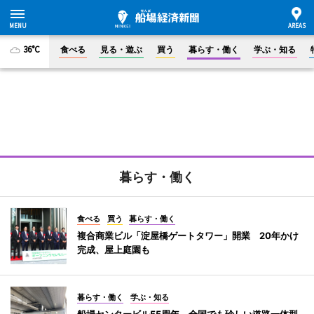
36°C
食べる
見る・遊ぶ
買う
暮らす・働く
学ぶ・知る
暮らす・働く
食べる
買う
暮らす・働く
複合商業ビル「淀屋橋ゲートタワー」開業 20年かけ
完成、屋上庭園も
暮らす・働く
学ぶ・知る
船場センタービル55周年 全国でも珍しい道路一体型