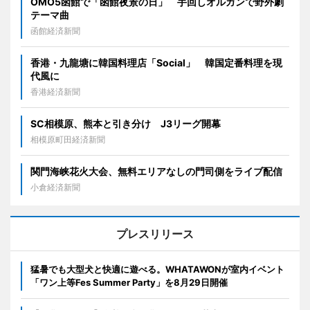
OMO5函館で「函館夜景の日」 手回しオルガンで野外劇
テーマ曲
函館経済新聞
香港・九龍塘に韓国料理店「Social」 韓国定番料理を現
代風に
香港経済新聞
SC相模原、熊本と引き分け J3リーグ開幕
相模原町田経済新聞
関門海峡花火大会、無料エリアなしの門司側をライブ配信
小倉経済新聞
プレスリリース
猛暑でも大型犬と快適に遊べる。WHATAWONが室内イベント
「ワン上等Fes Summer Party」を8月29日開催