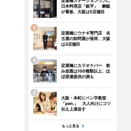
淀屋橋ステーションワンに
日本料理店「銀平」 鯛飯
が看板、大阪は5店舗目
淀屋橋にウナギ専門店 名
古屋の卸問屋が発祥、大阪
は3店舗目
淀屋橋にカラオケバー 飲
み放題は100種類以上、ほ
ぼ原価提供の酒も
大阪・本町にペン字教室
「pen.」 大人向けにコツ
伝え上達促す
もっと見る