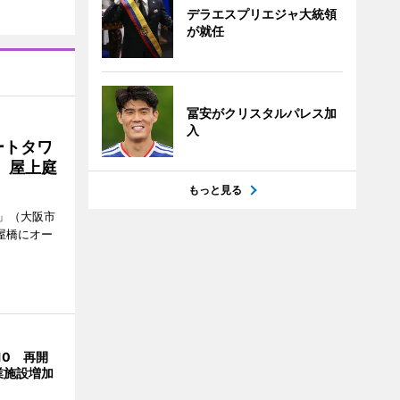
デラエスプリエジャ大統領
が就任
冨安がクリスタルパレス加
入
ートタワ
、屋上庭
もっと見る
」（大阪市
屋橋にオー
10 再開
業施設増加