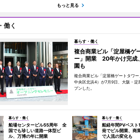
もっと見る
・働く
暮らす・働く
複合商業ビル「淀屋橋ゲ
ー」開業 20年かけ完成
園も
複合商業ビル「淀屋橋ゲートタワー
中央区北浜4）が7月9日、大阪・淀
プンした。
暮らす・働く
暮らす・働く
船場センタービル55周年 全
船経年間PVベスト
国でも珍しい道路一体型ビ
発でビル開業、商
ル、万博の年に開業
で人流の変化も