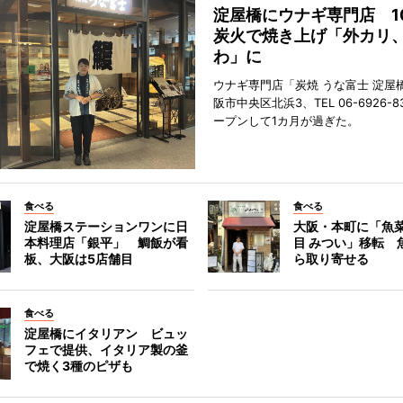
淀屋橋にウナギ専門店 1
炭火で焼き上げ「外カリ
わ」に
ウナギ専門店「炭焼 うな富士 淀屋
阪市中央区北浜3、TEL 06-6926-8
ープンして1カ月が過ぎた。
食べる
食べる
淀屋橋ステーションワンに日
大阪・本町に「魚菜
本料理店「銀平」 鯛飯が看
目 みつい」移転 
板、大阪は5店舗目
ら取り寄せる
食べる
淀屋橋にイタリアン ビュッ
フェで提供、イタリア製の釜
で焼く3種のピザも