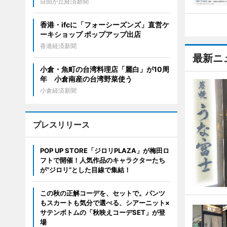
自由が丘経済新聞
香港・ifcに「フォーシーズンズ」直営ケ
ーキショップ ポップアップ出店
香港経済新聞
最新ニ
小倉・魚町の台湾料理店「麗白」が10周
年 小倉南産の台湾野菜使う
小倉経済新聞
プレスリリース
POP UP STORE「ジロリPLAZA」が梅田ロ
フトで開催！人気作品のキャラクターたち
が“ジロリ”とした目線で集結！
この秋の正解コーデを、セットで。パンツ
もスカートも気分で選べる、シアーニット×
サテンボトムの「秋映えコーデSET」が登
場