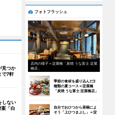
フォトフラッシュ
店内の様子＝淀屋橋「炭焼 うな富士 淀屋
が見つか
橋店」
まで7軒
季節の食材を盛り込んだ2
種類の夏コース＝淀屋橋
「炭焼 うな富士 淀屋橋店」
をしない
自分でおひつから茶碗によ
付案「白
そう「上ひつまぶし」＝淀