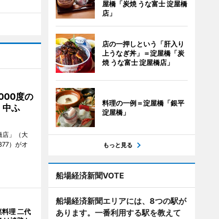
屋橋「炭焼 うな富士 淀屋橋
店」
店の一押しという「肝入り
上うなぎ丼」＝淀屋橋「炭
焼 うな富士 淀屋橋店」
000度の
料理の一例＝淀屋橋「銀平
、中ふ
淀屋橋」
橋店」（大
377）がオ
もっと見る
船場経済新聞VOTE
船場経済新聞エリアには、8つの駅が
料理 二代
あります。一番利用する駅を教えて