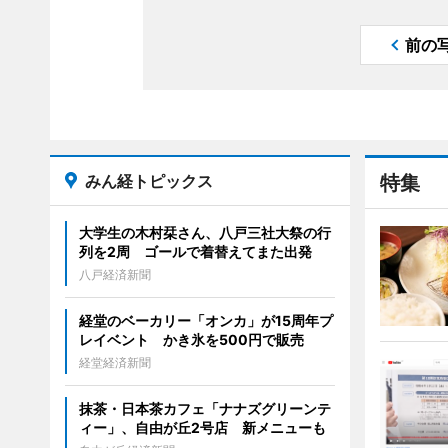
前の
みん経トピックス
特集
大学生の木村栞さん、八戸三社大祭の行
列を2周 ゴールで着替えてまた出発
八戸経済新聞
経堂のベーカリー「オンカ」が15周年プ
レイベント かき氷を500円で販売
経堂経済新聞
抹茶・日本茶カフェ「ナナズグリーンテ
ィー」、自由が丘2号店 新メニューも