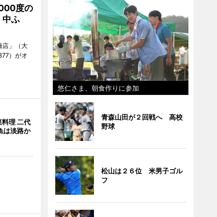
000度の
、中ふ
橋店」（大
377）がオ
悠仁さま、朝食作りに参加
青森山田が２回戦へ 高校
料理 二代
野球
魚は淡路か
松山は２６位 米男子ゴル
フ