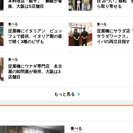
本料理店「銀平」 鯛飯が看
目 みつい」移転 
板、大阪は5店舗目
ら取り寄せる
食べる
食べる
淀屋橋にイタリアン ビュッ
淀屋橋にサラダ店
フェで提供、イタリア製の釜
サラダワークス」
で焼く3種のピザも
イパの両立目指す
食べる
淀屋橋にウナギ専門店 名古
屋の卸問屋が発祥、大阪は3
店舗目
もっと見る
食べる