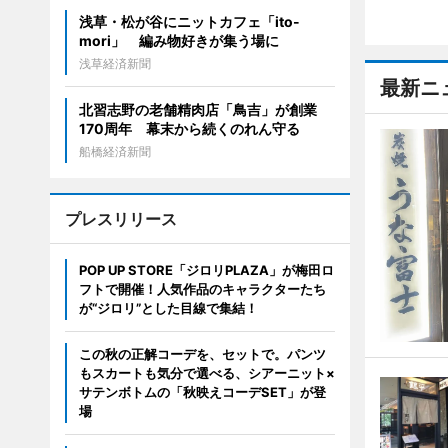
浅草・松が谷にニットカフェ「ito-
mori」 編み物好きが集う場に
浅草経済新聞
最新ニ
北習志野の老舗精肉店「鳥吉」が創業
170周年 幕末から続くのれん守る
船橋経済新聞
プレスリリース
POP UP STORE「ジロリPLAZA」が梅田ロ
フトで開催！人気作品のキャラクターたち
が“ジロリ”とした目線で集結！
この秋の正解コーデを、セットで。パンツ
もスカートも気分で選べる、シアーニット×
サテンボトムの「秋映えコーデSET」が登
場