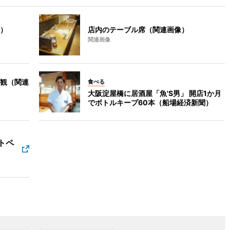
）
店内のテーブル席（関連画像）
関連画像
外観（関連
食べる
大阪淀屋橋に居酒屋「魚'S男」 開店1か月
でボトルキープ60本（船場経済新聞）
トペ