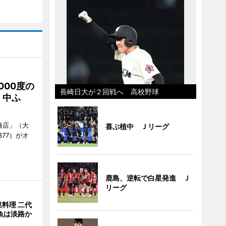
000度の
長崎日大が２回戦へ 高校野球
、中ふ
橋店」（大
喜ぶ植中 Ｊリーグ
377）がオ
鹿島、逆転で白星発進 Ｊ
リーグ
料理 二代
魚は淡路か