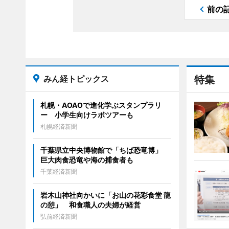
前の
みん経トピックス
特集
札幌・AOAOで進化学ぶスタンプラリ
ー 小学生向けラボツアーも
札幌経済新聞
千葉県立中央博物館で「ちば恐竜博」
巨大肉食恐竜や海の捕食者も
千葉経済新聞
岩木山神社向かいに「お山の花彩食堂 龍
の憩」 和食職人の夫婦が経営
弘前経済新聞