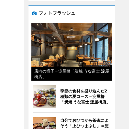
フォトフラッシュ
店内の様子＝淀屋橋「炭焼 うな富士 淀屋
橋店」
季節の食材を盛り込んだ2
種類の夏コース＝淀屋橋
「炭焼 うな富士 淀屋橋店」
自分でおひつから茶碗によ
そう「上ひつまぶし」＝淀