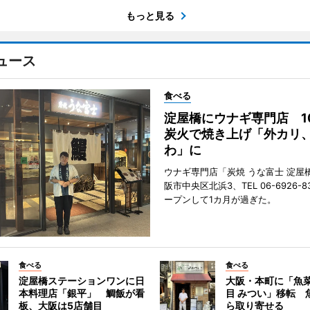
もっと見る
ュース
食べる
淀屋橋にウナギ専門店 1
炭火で焼き上げ「外カリ
わ」に
ウナギ専門店「炭焼 うな富士 淀屋
阪市中央区北浜3、TEL 06-6926-8
ープンして1カ月が過ぎた。
食べる
食べる
淀屋橋ステーションワンに日
大阪・本町に「魚菜
本料理店「銀平」 鯛飯が看
目 みつい」移転 
板、大阪は5店舗目
ら取り寄せる