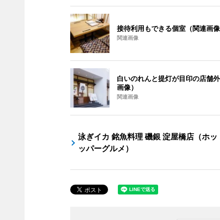
接待利用もできる個室（関連画像
関連画像
白いのれんと提灯が目印の店舗
画像）
関連画像
泳ぎイカ 銘魚料理 磯銀 淀屋橋店（ホッ
ッパーグルメ）