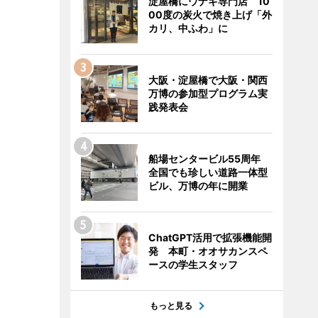
淀屋橋にウナギ専門店 10
00度の炭火で焼き上げ「外
カリ、中ふわ」に
大阪・淀屋橋で大阪・関西
万博の参加型プログラム実
践発表会
船場センタービル55周年
全国でも珍しい道路一体型
ビル、万博の年に開業
ChatGPT活用で拡張機能開
発 本町・オオサカンスペ
ースの学生スタッフ
もっと見る