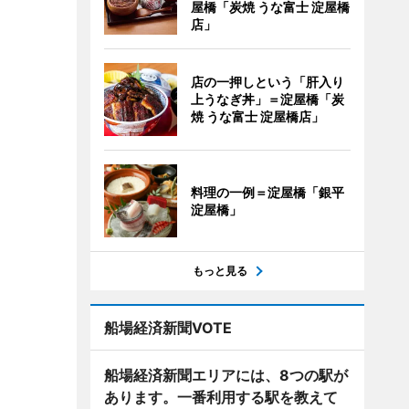
屋橋「炭焼 うな富士 淀屋橋
店」
店の一押しという「肝入り
上うなぎ丼」＝淀屋橋「炭
焼 うな富士 淀屋橋店」
料理の一例＝淀屋橋「銀平
淀屋橋」
もっと見る
船場経済新聞VOTE
船場経済新聞エリアには、8つの駅が
あります。一番利用する駅を教えて