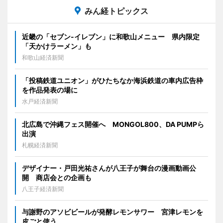
みん経トピックス
近畿の「セブン-イレブン」に和歌山メニュー 県内限定
「天かけラーメン」も
和歌山経済新聞
「投稿鉄道ユニオン」がひたちなか海浜鉄道の車内広告枠
を作品発表の場に
水戸経済新聞
北広島で沖縄フェス開催へ MONGOL800、DA PUMPら
出演
札幌経済新聞
デザイナー・戸田光祐さんが八王子が舞台の漫画動画公
開 商店会との企画も
八王子経済新聞
与謝野のアソビビールが発酵レモンサワー 宮津レモンを
皮ごと使う