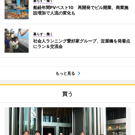
暮らす・働く
船経年間PVベスト10 再開発でビル開業、商業施
設増加で人流の変化も
暮らす・働く
社会人ランニング愛好家グループ、淀屋橋を発着点
にラン＆交流会
もっと見る
買う