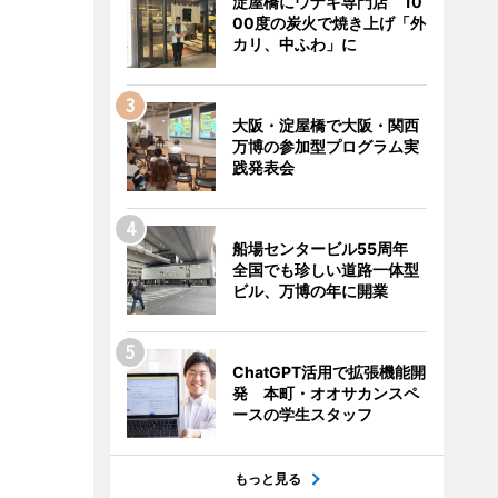
淀屋橋にウナギ専門店 10
00度の炭火で焼き上げ「外
カリ、中ふわ」に
大阪・淀屋橋で大阪・関西
万博の参加型プログラム実
践発表会
船場センタービル55周年
全国でも珍しい道路一体型
ビル、万博の年に開業
ChatGPT活用で拡張機能開
発 本町・オオサカンスペ
ースの学生スタッフ
もっと見る