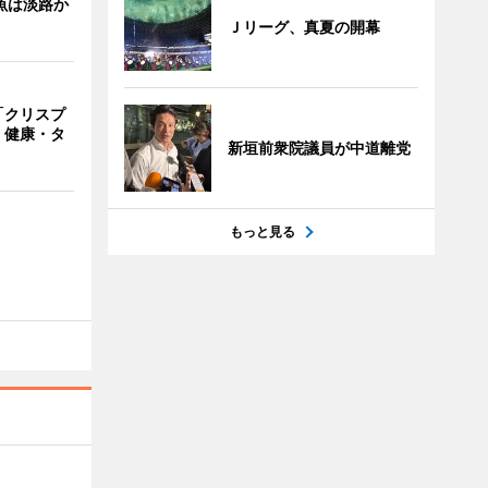
魚は淡路か
Ｊリーグ、真夏の開幕
「クリスプ
 健康・タ
新垣前衆院議員が中道離党
もっと見る