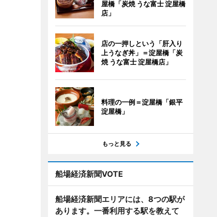
屋橋「炭焼 うな富士 淀屋橋
店」
店の一押しという「肝入り
上うなぎ丼」＝淀屋橋「炭
焼 うな富士 淀屋橋店」
料理の一例＝淀屋橋「銀平
淀屋橋」
もっと見る
船場経済新聞VOTE
船場経済新聞エリアには、8つの駅が
あります。一番利用する駅を教えて