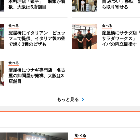
本料理店「銀平」 鯛飯が看
目 みつい」移転 
板、大阪は5店舗目
ら取り寄せる
食べる
食べる
淀屋橋にイタリアン ビュッ
淀屋橋にサラダ店
フェで提供、イタリア製の釜
サラダワークス」
で焼く3種のピザも
イパの両立目指す
食べる
淀屋橋にウナギ専門店 名古
屋の卸問屋が発祥、大阪は3
店舗目
もっと見る
食べる