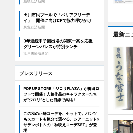
船橋経済新聞
田川市民プールで「バリアフリーデ
イ」 開催に向けCFで協力呼びかけ
筑豊経済新聞
最新ニ
3年連続甲子園出場の関東一高を応援
グリーンパレスが特別ランチ
江戸川経済新聞
プレスリリース
POP UP STORE「ジロリPLAZA」が梅田ロ
フトで開催！人気作品のキャラクターたち
が“ジロリ”とした目線で集結！
この秋の正解コーデを、セットで。パンツ
もスカートも気分で選べる、シアーニット×
サテンボトムの「秋映えコーデSET」が登
場