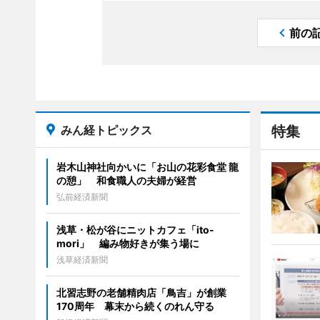
前の
みん経トピックス
特集
岩木山神社向かいに「お山の花彩食堂 龍
の憩」 和食職人の夫婦が経営
弘前経済新聞
浅草・松が谷にニットカフェ「ito-
mori」 編み物好きが集う場に
浅草経済新聞
北習志野の老舗精肉店「鳥吉」が創業
170周年 幕末から続くのれん守る