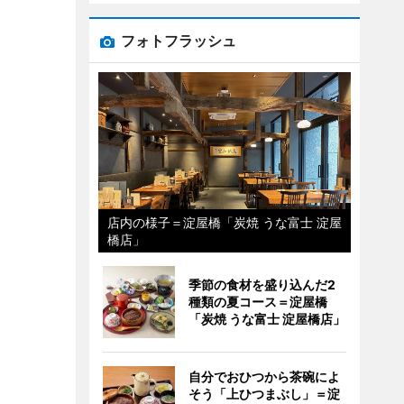
フォトフラッシュ
店内の様子＝淀屋橋「炭焼 うな富士 淀屋
橋店」
季節の食材を盛り込んだ2
種類の夏コース＝淀屋橋
「炭焼 うな富士 淀屋橋店」
自分でおひつから茶碗によ
そう「上ひつまぶし」＝淀