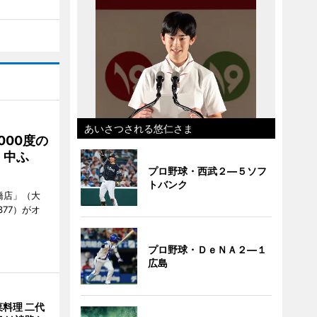
あいさつされる悠仁さま
000度の
、中ふ
プロ野球・西武２―５ソフ
トバンク
橋店」（大
377）がオ
プロ野球・ＤｅＮＡ２―１
広島
料理 二代