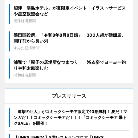
沼津「淡島ホテル」が夏限定イベント イラストサービス
や星空観望会など
沼津経済新聞
墨田区役所、「令和8年8月8日婚」 300人超が婚姻届、
開庁前から長い列
すみだ経済新聞
浦和で「親子の居場所なつまつり」 浴衣姿でヨーヨー釣
りや和太鼓楽しむ
浦和経済新聞
プレスリリース
「進撃の巨人」がコミックシーモア限定で10巻無料！ 夏だ！マ
ンガだ！！コミックシーモアだ！！！「コミックシーモア 爆ト
クSALE」を開催！
【LINKS UMEDA】8階レストランフロア「LINKS