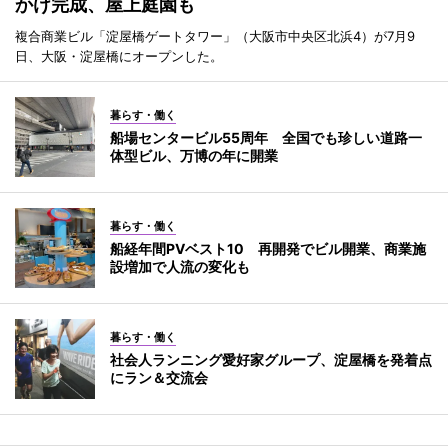
かけ完成、屋上庭園も
複合商業ビル「淀屋橋ゲートタワー」（大阪市中央区北浜4）が7月9
日、大阪・淀屋橋にオープンした。
暮らす・働く
船場センタービル55周年 全国でも珍しい道路一
体型ビル、万博の年に開業
暮らす・働く
船経年間PVベスト10 再開発でビル開業、商業施
設増加で人流の変化も
暮らす・働く
社会人ランニング愛好家グループ、淀屋橋を発着点
にラン＆交流会