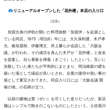
リニューアルオープンした「花外楼」本店の入り口
［広告］
加賀出身の伊助が開いた料理旅館「加賀伊」を起源とし
ている同店。1875（明治8）年には、大久保利通、木戸孝
允、板垣退助、伊藤博文、井上馨らが会談した「大阪会
議」が行われ、その成功を喜んだ木戸が「花外楼」と改名
を提案し、自ら看板を揮毫（きごう）したという。互いに
決裂していた者たちが平和的にまとまり、明治維新の礎を
築いた場として縁起が良いとされ、企業の接待や祝い事の
場として重宝されてきた。同店入り口には「大阪会議 開
催の地」の石碑が立つ。
以前の建物は贅（ぜい）を尽くした造りだったが、新店
舗はシンプルで飽きのこないものにしたという。土佐堀川