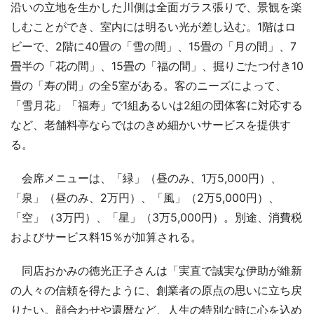
沿いの立地を生かした川側は全面ガラス張りで、景観を楽
しむことができ、室内には明るい光が差し込む。1階はロ
ビーで、2階に40畳の「雪の間」、15畳の「月の間」、7
畳半の「花の間」、15畳の「福の間」、掘りごたつ付き10
畳の「寿の間」の全5室がある。客のニーズによって、
「雪月花」「福寿」で1組あるいは2組の団体客に対応する
など、老舗料亭ならではのきめ細かいサービスを提供す
る。
会席メニューは、「緑」（昼のみ、1万5,000円）、
「泉」（昼のみ、2万円）、「風」（2万5,000円）、
「空」（3万円）、「星」（3万5,000円）。別途、消費税
およびサービス料15％が加算される。
同店おかみの徳光正子さんは「実直で誠実な伊助が維新
の人々の信頼を得たように、創業者の原点の思いに立ち戻
りたい。顔合わせや還暦など、人生の特別な時に心を込め