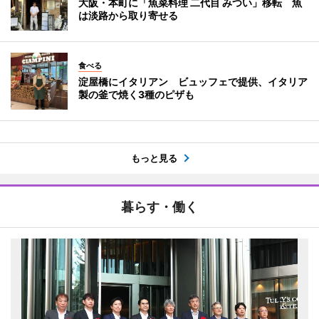
大阪・本町に「魚菜料理 二代目 みつい」移転 魚
は淡路から取り寄せる
食べる
淀屋橋にイタリアン ビュッフェで提供、イタリア
製の釜で焼く3種のピザも
もっと見る
暮らす・働く