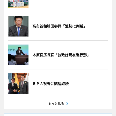
高市首相靖国参拝「適切に判断」
木原官房長官「拉致は現在進行形」
ＥＰＡ視野に議論継続
もっと見る