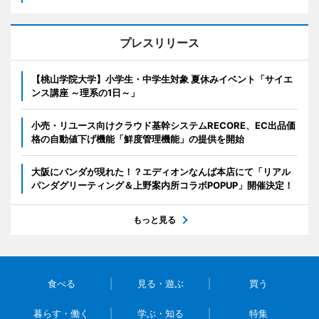
プレスリリース
【桃山学院大学】小学生・中学生対象 夏休みイベント「サイエ
ンス講座 ～理系の1日～」
小売・リユース向けクラウド基幹システムRECORE、EC出品価
格の自動値下げ機能「鮮度管理機能」の提供を開始
大阪にパンダが現れた！？エディオンなんば本店にて「リアル
パンダグリーティング＆上野案内所コラボPOPUP」開催決定！
もっと見る
食べる
見る・遊ぶ
買う
暮らす・働く
学ぶ・知る
特集