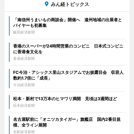
みん経トピックス
「南信州うまいもの商談会」開催へ 遠州地域の出展者と
バイヤーも初募集
飯田経済新聞
香港のスーパーが24時間営業のコンビニ 日本式コンビニ
に香港食文化を
香港経済新聞
FC今治・アシックス里山スタジアムでお披露目会 収容人
数約1.7倍に「成長」
今治経済新聞
松本・新村で13万本のヒマワリ満開 見頃は3週間ほど
松本経済新聞
名古屋駅前に「オニツカタイガー」旗艦店 国内2番目規
模、全ライン展開
名駅経済新聞