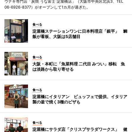
ウナギ専門店「炭焼 うな富士 淀屋橋店」（大阪市中央区北浜3、TEL
06-6926-8377）がオープンして1カ月が過ぎた。
食べる
淀屋橋ステーションワンに日本料理店「銀平」 鯛
飯が看板、大阪は5店舗目
食べる
大阪・本町に「魚菜料理 二代目 みつい」移転 魚
は淡路から取り寄せる
食べる
淀屋橋にイタリアン ビュッフェで提供、イタリア
製の釜で焼く3種のピザも
食べる
淀屋橋にサラダ店「クリスプサラダワークス」 健