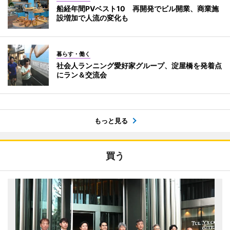
船経年間PVベスト10 再開発でビル開業、商業施
設増加で人流の変化も
暮らす・働く
社会人ランニング愛好家グループ、淀屋橋を発着点
にラン＆交流会
もっと見る
買う