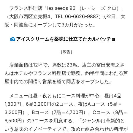
フランス料理店「les seeds 96 （レ・シーズ クロ）」
（大阪市西区立売堀4、TEL
06-6626-9887
）が2日、大
阪・阿波座にオープンして3カ月がたった。
アイスクリームを薬味に仕立てたカルパッチョ
［広告］
店舗面積は12坪で、席数は23席。店主の冨田安海之さ
んはホテルやフランス料理店で勤務。約半年間にわたる芦
屋市内での間借り営業を経て同店をオープンした。
メニューは昼・夜ともにコース料理が中心。昼は4品
1,800円、6品3,200円の2コース、夜はAコース（5品＝
3,200円）、Bコース（7品＝4,700円）、Cコース（9品＝
6,500円）の3コースを用意する。「ジャンルは革新的と
いう意味のイノベーティブで、攻めた組み合わせの料理が