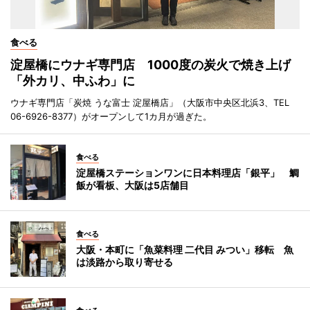
食べる
淀屋橋にウナギ専門店 1000度の炭火で焼き上げ
「外カリ、中ふわ」に
ウナギ専門店「炭焼 うな富士 淀屋橋店」（大阪市中央区北浜3、TEL
06-6926-8377）がオープンして1カ月が過ぎた。
食べる
淀屋橋ステーションワンに日本料理店「銀平」 鯛
飯が看板、大阪は5店舗目
食べる
大阪・本町に「魚菜料理 二代目 みつい」移転 魚
は淡路から取り寄せる