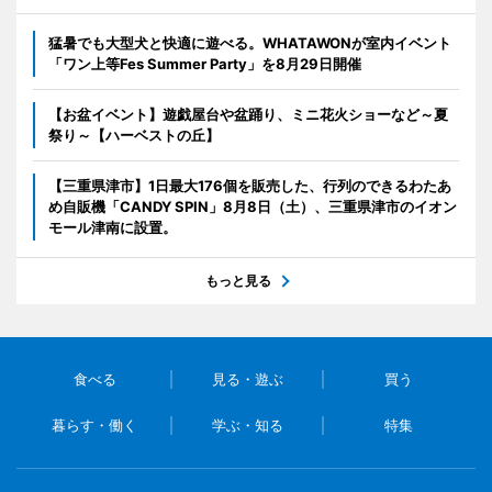
猛暑でも大型犬と快適に遊べる。WHATAWONが室内イベント
「ワン上等Fes Summer Party」を8月29日開催
【お盆イベント】遊戯屋台や盆踊り、ミニ花火ショーなど～夏
祭り～【ハーベストの丘】
【三重県津市】1日最大176個を販売した、行列のできるわたあ
め自販機「CANDY SPIN」8月8日（土）、三重県津市のイオン
モール津南に設置。
もっと見る
食べる
見る・遊ぶ
買う
暮らす・働く
学ぶ・知る
特集