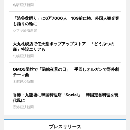
名駅経済新聞
「渋谷盆踊り」に6万7000人 109前に櫓、外国人観光客
も踊りの輪に
シブヤ経済新聞
大丸札幌店で任天堂ポップアップストア 「どうぶつの
森」特設エリアも
札幌経済新聞
OMO5函館で「函館夜景の日」 手回しオルガンで野外劇
テーマ曲
函館経済新聞
香港・九龍塘に韓国料理店「Social」 韓国定番料理を現
代風に
香港経済新聞
プレスリリース