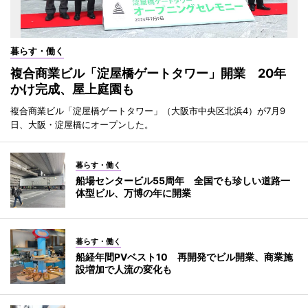
暮らす・働く
複合商業ビル「淀屋橋ゲートタワー」開業 20年
かけ完成、屋上庭園も
複合商業ビル「淀屋橋ゲートタワー」（大阪市中央区北浜4）が7月9
日、大阪・淀屋橋にオープンした。
暮らす・働く
船場センタービル55周年 全国でも珍しい道路一
体型ビル、万博の年に開業
暮らす・働く
船経年間PVベスト10 再開発でビル開業、商業施
設増加で人流の変化も