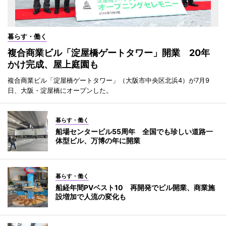
暮らす・働く
複合商業ビル「淀屋橋ゲートタワー」開業 20年
かけ完成、屋上庭園も
複合商業ビル「淀屋橋ゲートタワー」（大阪市中央区北浜4）が7月9
日、大阪・淀屋橋にオープンした。
暮らす・働く
船場センタービル55周年 全国でも珍しい道路一
体型ビル、万博の年に開業
暮らす・働く
船経年間PVベスト10 再開発でビル開業、商業施
設増加で人流の変化も