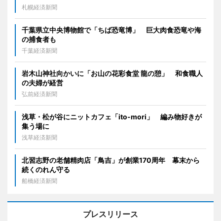
札幌経済新聞
千葉県立中央博物館で「ちば恐竜博」 巨大肉食恐竜や海
の捕食者も
千葉経済新聞
岩木山神社向かいに「お山の花彩食堂 龍の憩」 和食職人
の夫婦が経営
弘前経済新聞
浅草・松が谷にニットカフェ「ito-mori」 編み物好きが
集う場に
浅草経済新聞
北習志野の老舗精肉店「鳥吉」が創業170周年 幕末から
続くのれん守る
船橋経済新聞
プレスリリース