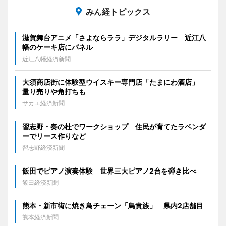
みん経トピックス
滋賀舞台アニメ「さよならララ」デジタルラリー 近江八
幡のケーキ店にパネル
近江八幡経済新聞
大須商店街に体験型ウイスキー専門店「たまにわ酒店」
量り売りや角打ちも
サカエ経済新聞
習志野・奏の杜でワークショップ 住民が育てたラベンダ
ーでリース作りなど
習志野経済新聞
飯田でピアノ演奏体験 世界三大ピアノ2台を弾き比べ
飯田経済新聞
熊本・新市街に焼き鳥チェーン「鳥貴族」 県内2店舗目
熊本経済新聞