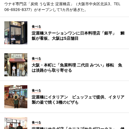
ウナギ専門店「炭焼 うな富士 淀屋橋店」（大阪市中央区北浜3、TEL
06-6926-8377）がオープンして1カ月が過ぎた。
食べる
淀屋橋ステーションワンに日本料理店「銀平」 鯛
飯が看板、大阪は5店舗目
食べる
大阪・本町に「魚菜料理 二代目 みつい」移転 魚
は淡路から取り寄せる
食べる
淀屋橋にイタリアン ビュッフェで提供、イタリア
製の釜で焼く3種のピザも
食べる
淀屋橋にサラダ店「クリスプサラダワークス」 健