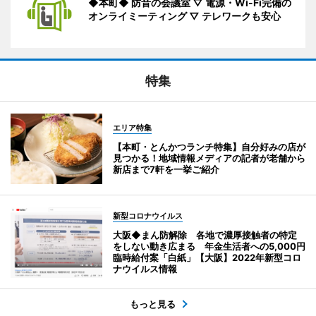
◆本町◆ 防音の会議室 ▽ 電源・Wi-Fi完備の
オンライミーティング ▽ テレワークも安心
特集
エリア特集
【本町・とんかつランチ特集】自分好みの店が
見つかる！地域情報メディアの記者が老舗から
新店まで7軒を一挙ご紹介
新型コロナウイルス
大阪◆まん防解除 各地で濃厚接触者の特定
をしない動き広まる 年金生活者への5,000円
臨時給付案「白紙」【大阪】2022年新型コロ
ナウイルス情報
もっと見る