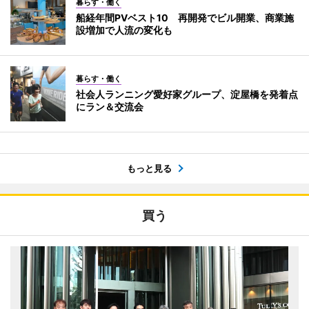
暮らす・働く
船経年間PVベスト10 再開発でビル開業、商業施
設増加で人流の変化も
暮らす・働く
社会人ランニング愛好家グループ、淀屋橋を発着点
にラン＆交流会
もっと見る
買う