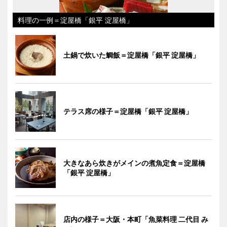
料理の一例＝淀屋橋「銀平 淀屋橋」
土鍋で炊いた鯛飯＝淀屋橋「銀平 淀屋橋」
テラス席の様子＝淀屋橋「銀平 淀屋橋」
大きなあら炊きがメインの煮魚定食＝淀屋橋
「銀平 淀屋橋」
店内の様子＝大阪・本町「魚菜料理 二代目 み