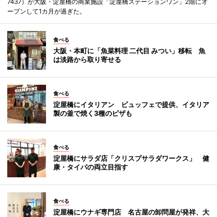
7437）が大阪・淀屋橋の商業施設「淀屋橋ステーションワン」2階にオ
ープンして1カ月が過ぎた。
食べる
大阪・本町に「魚菜料理 二代目 みつい」移転 魚
は淡路から取り寄せる
食べる
淀屋橋にイタリアン ビュッフェで提供、イタリア
製の釜で焼く3種のピザも
食べる
淀屋橋にサラダ店「クリスプサラダワークス」 健
康・タイパの両立目指す
食べる
淀屋橋にウナギ専門店 名古屋の卸問屋が発祥、大