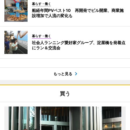
暮らす・働く
船経年間PVベスト10 再開発でビル開業、商業施
設増加で人流の変化も
暮らす・働く
社会人ランニング愛好家グループ、淀屋橋を発着点
にラン＆交流会
もっと見る
買う