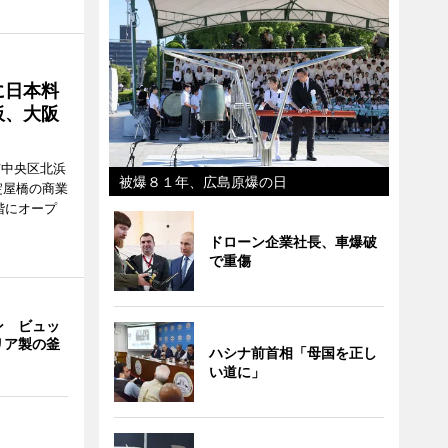
に日本料
板、大阪
市中央区北浜
被爆８１年、広島原爆の日
阪・淀屋橋の商業
階にオープ
ドローン企業社長、車爆破
で重傷
ン ビュッ
リア製の釜
ハシナ前首相「母国を正し
い道に」