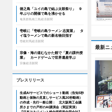
徳之島「ユイの島で結ぶ太鼓祭り」 9
年ぶりの開催で島を沸かせる
奄美群島南三島経済新聞
壱岐に「壱岐の島ラーメン 志賀屋」 タ
イ塩ラーメンで島の新名物目指す
壱岐対馬経済新聞
最新ニ
宗像・海の道むなかた館で「夏の課外授
業」 カードゲームで世界遺産学ぶ
宗像経済新聞
プレスリリース
生成AIサービスでのショート動画（告知5秒
動画と保険の見直しサービス風20秒動画）
の作成・先行一般公開： 北大阪商工会議
所さまでの戸村のAI講演会（実証実演）
【日本マネジメント総合研究所合同会社】