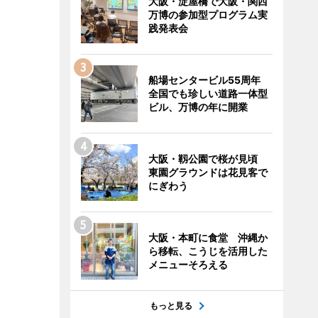
大阪・淀屋橋で大阪・関西
万博の参加型プログラム実
践発表会
船場センタービル55周年
全国でも珍しい道路一体型
ビル、万博の年に開業
大阪・靱公園で桜が見頃
東園グラウンドは花見客で
にぎわう
大阪・本町に食堂 沖縄か
ら移転、こうじを活用した
メニューそろえる
もっと見る