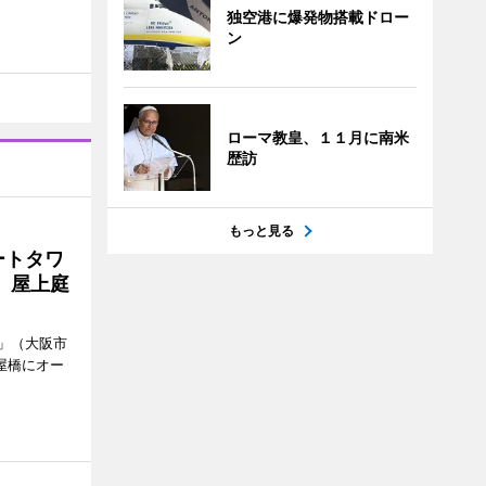
独空港に爆発物搭載ドロー
ン
ローマ教皇、１１月に南米
歴訪
もっと見る
ートタワ
、屋上庭
」（大阪市
屋橋にオー