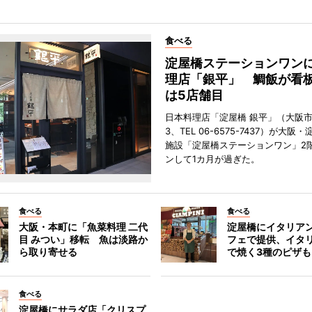
食べる
淀屋橋ステーションワン
理店「銀平」 鯛飯が看
は5店舗目
日本料理店「淀屋橋 銀平」（大阪
3、TEL 06-6575-7437）が大
施設「淀屋橋ステーションワン」2
ンして1カ月が過ぎた。
食べる
食べる
大阪・本町に「魚菜料理 二代
淀屋橋にイタリア
目 みつい」移転 魚は淡路か
フェで提供、イタ
ら取り寄せる
で焼く3種のピザも
食べる
淀屋橋にサラダ店「クリスプ