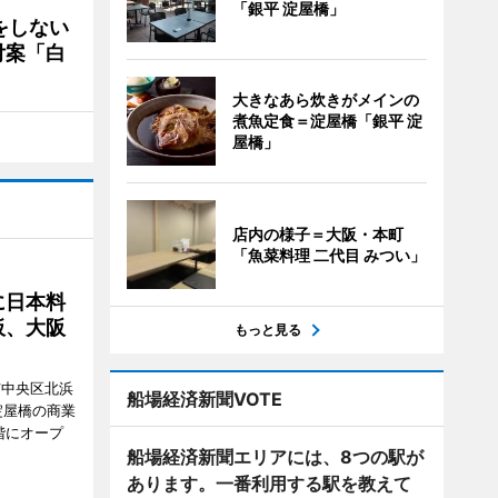
「銀平 淀屋橋」
をしない
付案「白
大きなあら炊きがメインの
煮魚定食＝淀屋橋「銀平 淀
屋橋」
店内の様子＝大阪・本町
「魚菜料理 二代目 みつい」
に日本料
板、大阪
もっと見る
市中央区北浜
船場経済新聞VOTE
阪・淀屋橋の商業
階にオープ
船場経済新聞エリアには、8つの駅が
あります。一番利用する駅を教えて