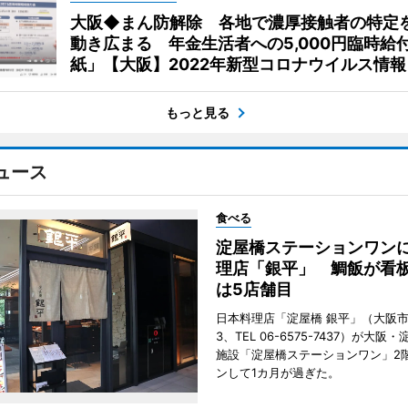
大阪◆まん防解除 各地で濃厚接触者の特定
動き広まる 年金生活者への5,000円臨時給
紙」【大阪】2022年新型コロナウイルス情報
もっと見る
ュース
食べる
淀屋橋ステーションワン
理店「銀平」 鯛飯が看
は5店舗目
日本料理店「淀屋橋 銀平」（大阪
3、TEL 06-6575-7437）が大
施設「淀屋橋ステーションワン」2
ンして1カ月が過ぎた。