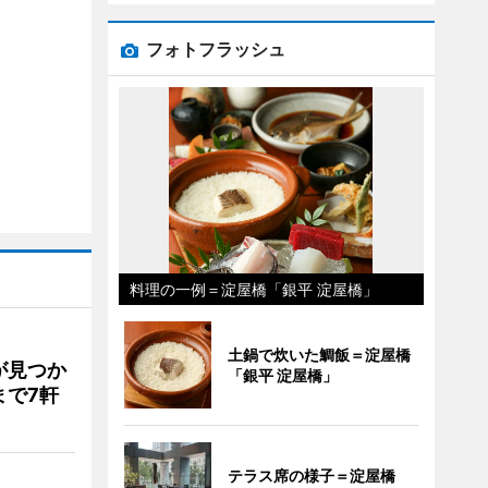
フォトフラッシュ
料理の一例＝淀屋橋「銀平 淀屋橋」
土鍋で炊いた鯛飯＝淀屋橋
が見つか
「銀平 淀屋橋」
まで7軒
テラス席の様子＝淀屋橋