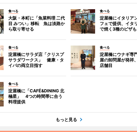
食べる
食べる
大阪・本町に「魚菜料理 二代
淀屋橋にイタリア
目 みつい」移転 魚は淡路か
フェで提供、イタ
ら取り寄せる
で焼く3種のピザも
食べる
食べる
淀屋橋にサラダ店「クリスプ
淀屋橋にウナギ専
サラダワークス」 健康・タ
屋の卸問屋が発祥
イパの両立目指す
店舗目
食べる
淀屋橋に「CAFÉ&DINING 北
極星」 4つの時間帯に合う
料理提供
もっと見る