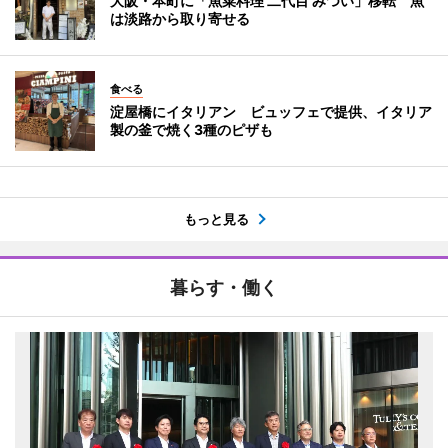
大阪・本町に「魚菜料理 二代目 みつい」移転 魚
は淡路から取り寄せる
食べる
淀屋橋にイタリアン ビュッフェで提供、イタリア
製の釜で焼く3種のピザも
もっと見る
暮らす・働く