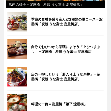
店内の様子＝淀屋橋「炭焼 うな富士 淀屋橋店」
季節の食材を盛り込んだ2種類の夏コース＝淀
屋橋「炭焼 うな富士 淀屋橋店」
自分でおひつから茶碗によそう「上ひつまぶ
し」＝淀屋橋「炭焼 うな富士 淀屋橋店」
店の一押しという「肝入り上うなぎ丼」＝淀
屋橋「炭焼 うな富士 淀屋橋店」
料理の一例＝淀屋橋「銀平 淀屋橋」