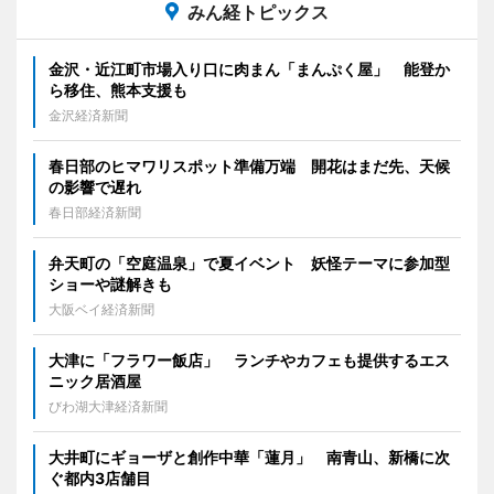
みん経トピックス
金沢・近江町市場入り口に肉まん「まんぷく屋」 能登か
ら移住、熊本支援も
金沢経済新聞
春日部のヒマワリスポット準備万端 開花はまだ先、天候
の影響で遅れ
春日部経済新聞
弁天町の「空庭温泉」で夏イベント 妖怪テーマに参加型
ショーや謎解きも
大阪ベイ経済新聞
大津に「フラワー飯店」 ランチやカフェも提供するエス
ニック居酒屋
びわ湖大津経済新聞
大井町にギョーザと創作中華「蓮月」 南青山、新橋に次
ぐ都内3店舗目