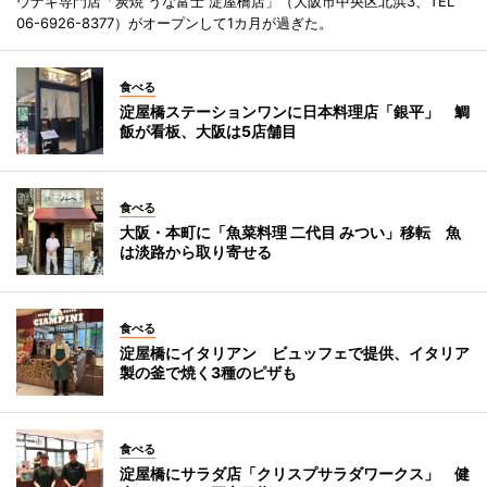
ウナギ専門店「炭焼 うな富士 淀屋橋店」（大阪市中央区北浜3、TEL
06-6926-8377）がオープンして1カ月が過ぎた。
食べる
淀屋橋ステーションワンに日本料理店「銀平」 鯛
飯が看板、大阪は5店舗目
食べる
大阪・本町に「魚菜料理 二代目 みつい」移転 魚
は淡路から取り寄せる
食べる
淀屋橋にイタリアン ビュッフェで提供、イタリア
製の釜で焼く3種のピザも
食べる
淀屋橋にサラダ店「クリスプサラダワークス」 健