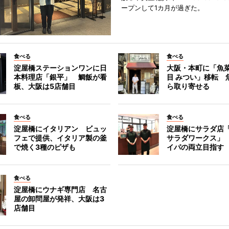
ープンして1カ月が過ぎた。
食べる
食べる
淀屋橋ステーションワンに日
大阪・本町に「魚菜
本料理店「銀平」 鯛飯が看
目 みつい」移転 
板、大阪は5店舗目
ら取り寄せる
食べる
食べる
淀屋橋にイタリアン ビュッ
淀屋橋にサラダ店
フェで提供、イタリア製の釜
サラダワークス」
で焼く3種のピザも
イパの両立目指す
食べる
淀屋橋にウナギ専門店 名古
屋の卸問屋が発祥、大阪は3
店舗目