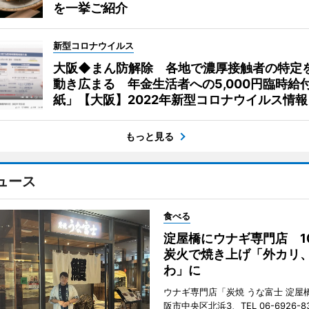
を一挙ご紹介
新型コロナウイルス
大阪◆まん防解除 各地で濃厚接触者の特定
動き広まる 年金生活者への5,000円臨時給
紙」【大阪】2022年新型コロナウイルス情報
もっと見る
ュース
食べる
淀屋橋にウナギ専門店 1
炭火で焼き上げ「外カリ
わ」に
ウナギ専門店「炭焼 うな富士 淀屋
阪市中央区北浜3、TEL 06-6926-8