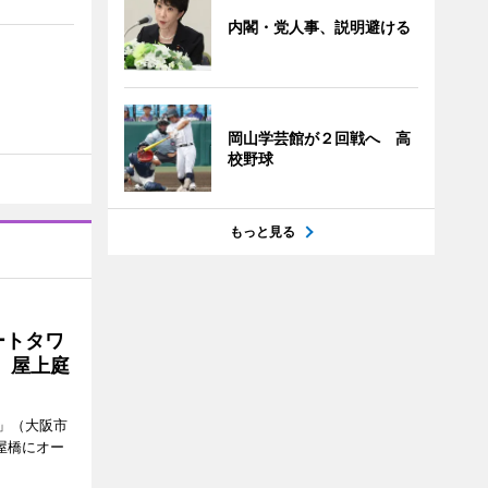
内閣・党人事、説明避ける
岡山学芸館が２回戦へ 高
校野球
もっと見る
ートタワ
、屋上庭
」（大阪市
屋橋にオー