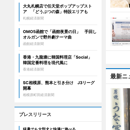
大丸札幌店で任天堂ポップアップスト
ア 「どうぶつの森」特設エリアも
札幌経済新聞
OMO5函館で「函館夜景の日」 手回し
オルガンで野外劇テーマ曲
函館経済新聞
香港・九龍塘に韓国料理店「Social」
韓国定番料理を現代風に
香港経済新聞
最新ニ
SC相模原、熊本と引き分け J3リーグ
開幕
相模原町田経済新聞
プレスリリース
猛暑でも大型犬と快適に遊べる。