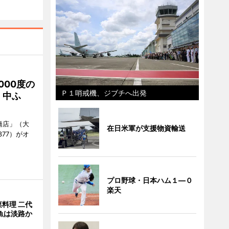
000度の
Ｐ１哨戒機、ジブチへ出発
、中ふ
橋店」（大
在日米軍が支援物資輸送
377）がオ
プロ野球・日本ハム１―０
楽天
料理 二代
魚は淡路か