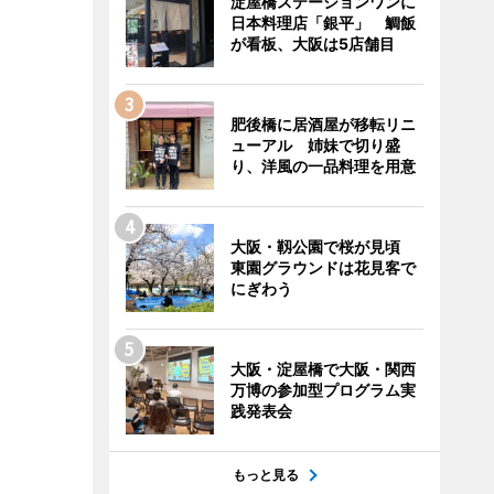
淀屋橋ステーションワンに
日本料理店「銀平」 鯛飯
が看板、大阪は5店舗目
肥後橋に居酒屋が移転リニ
ューアル 姉妹で切り盛
り、洋風の一品料理を用意
大阪・靱公園で桜が見頃
東園グラウンドは花見客で
にぎわう
大阪・淀屋橋で大阪・関西
万博の参加型プログラム実
践発表会
もっと見る