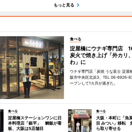
もっと見る
食べる
淀屋橋にウナギ専門店 1
炭火で焼き上げ「外カリ
わ」に
ウナギ専門店「炭焼 うな富士 淀屋
阪市中央区北浜3、TEL 06-6926-8
ープンして1カ月が過ぎた。
食べる
食べる
淀屋橋ステーションワンに日
大阪・本町に「魚菜
本料理店「銀平」 鯛飯が看
目 みつい」移転 
板、大阪は5店舗目
ら取り寄せる