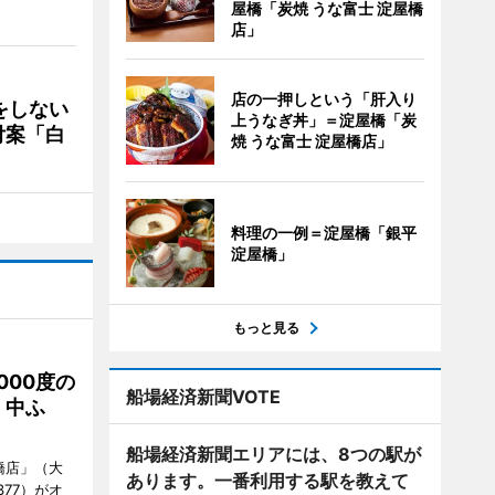
屋橋「炭焼 うな富士 淀屋橋
店」
店の一押しという「肝入り
をしない
上うなぎ丼」＝淀屋橋「炭
付案「白
焼 うな富士 淀屋橋店」
料理の一例＝淀屋橋「銀平
淀屋橋」
もっと見る
000度の
船場経済新聞VOTE
、中ふ
船場経済新聞エリアには、8つの駅が
橋店」（大
あります。一番利用する駅を教えて
377）がオ