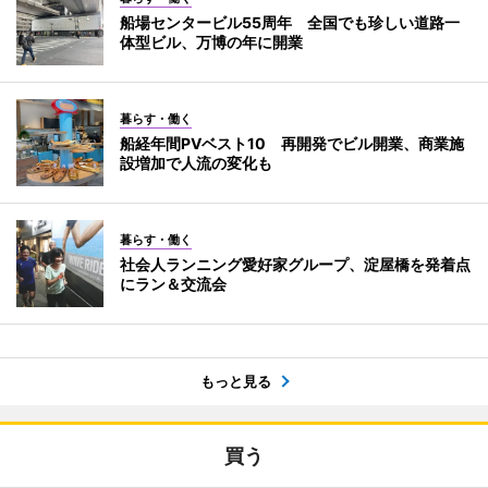
船場センタービル55周年 全国でも珍しい道路一
体型ビル、万博の年に開業
暮らす・働く
船経年間PVベスト10 再開発でビル開業、商業施
設増加で人流の変化も
暮らす・働く
社会人ランニング愛好家グループ、淀屋橋を発着点
にラン＆交流会
もっと見る
買う