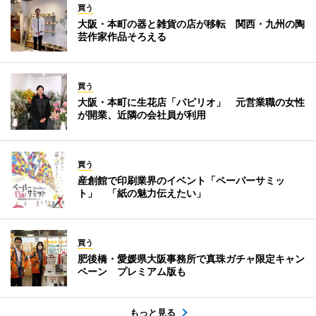
買う
大阪・本町の器と雑貨の店が移転 関西・九州の陶
芸作家作品そろえる
買う
大阪・本町に生花店「パピリオ」 元営業職の女性
が開業、近隣の会社員が利用
買う
産創館で印刷業界のイベント「ペーパーサミッ
ト」 「紙の魅力伝えたい」
買う
肥後橋・愛媛県大阪事務所で真珠ガチャ限定キャン
ペーン プレミアム版も
もっと見る