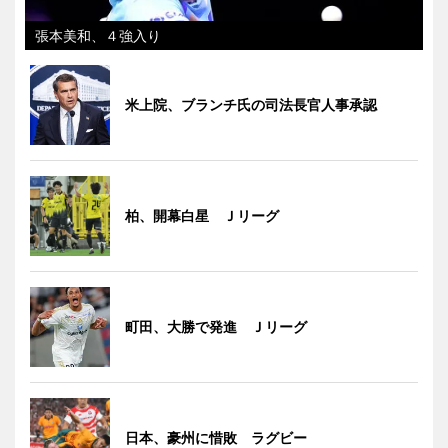
張本美和、４強入り
米上院、ブランチ氏の司法長官人事承認
柏、開幕白星 Ｊリーグ
町田、大勝で発進 Ｊリーグ
日本、豪州に惜敗 ラグビー