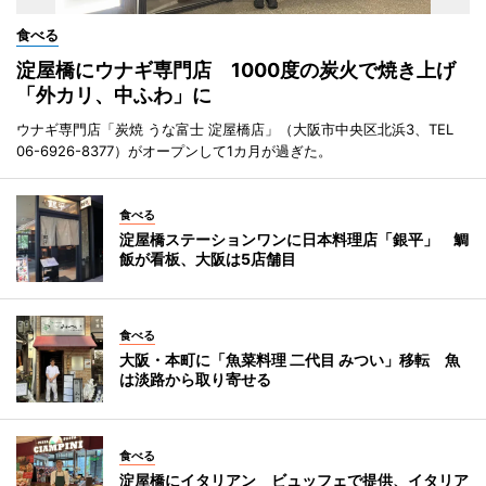
食べる
淀屋橋にウナギ専門店 1000度の炭火で焼き上げ
「外カリ、中ふわ」に
ウナギ専門店「炭焼 うな富士 淀屋橋店」（大阪市中央区北浜3、TEL
06-6926-8377）がオープンして1カ月が過ぎた。
食べる
淀屋橋ステーションワンに日本料理店「銀平」 鯛
飯が看板、大阪は5店舗目
食べる
大阪・本町に「魚菜料理 二代目 みつい」移転 魚
は淡路から取り寄せる
食べる
淀屋橋にイタリアン ビュッフェで提供、イタリア