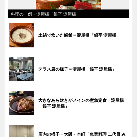
料理の一例＝淀屋橋「銀平 淀屋橋」
土鍋で炊いた鯛飯＝淀屋橋「銀平 淀屋橋」
テラス席の様子＝淀屋橋「銀平 淀屋橋」
大きなあら炊きがメインの煮魚定食＝淀屋橋
「銀平 淀屋橋」
店内の様子＝大阪・本町「魚菜料理 二代目 み