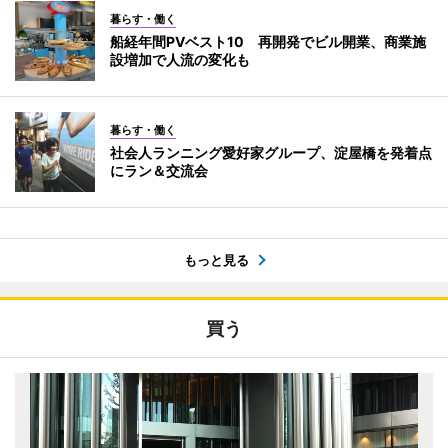
暮らす・働く
船経年間PVベスト10 再開発でビル開業、商業施
設増加で人流の変化も
暮らす・働く
社会人ランニング愛好家グループ、淀屋橋を発着点
にラン＆交流会
もっと見る
買う