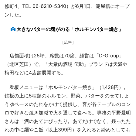
修町4、TEL
06-6210-5340
）が6月1日、淀屋橋にオープ
ンした。
大きなバターの塊がのる「ホルモンバター焼き」
［広告］
店舗面積は25坪。席数は70席。経営は「D-Group」
（北区芝田）で、「大衆肉酒場 伝助」ブランドは天満や
梅田などに4店舗展開する。
看板メニューは「ホルモンバター焼き」（1,428円）。
鉄板の上に5種類のホルモン、野菜、バターをのせてしょ
うゆベースのたれをかけて提供し、客が各テーブルのコン
ロで好きな焼き加減で火を通して食べる。専務の平野愛明
さんは「酒のあてにぴったり。あてだけでなく、残ったた
れの中に麺やご飯（以上399円）を入れると締めとしても