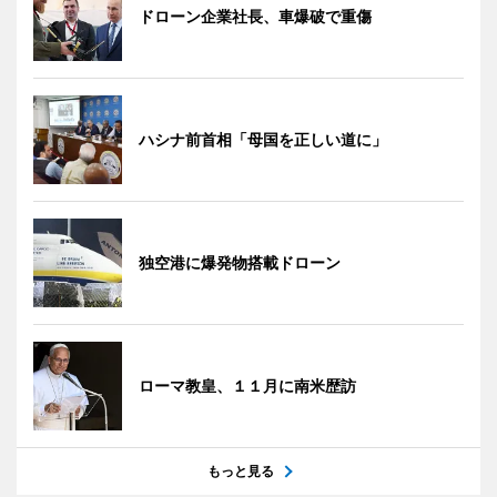
ドローン企業社長、車爆破で重傷
ハシナ前首相「母国を正しい道に」
独空港に爆発物搭載ドローン
ローマ教皇、１１月に南米歴訪
もっと見る