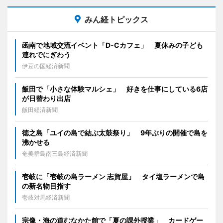
みん経トピックス
函南で地域交流イベント「D-Cカフェ」 夏休みの子ども
連れでにぎわう
伊豆の国経済新聞
飯田で「小さな体験マルシェ」 好きを仕事にしている6店
が日替わり出店
飯田経済新聞
徳之島「ユイの島で結ぶ太鼓祭り」 9年ぶりの開催で島を
沸かせる
奄美群島南三島経済新聞
壱岐に「壱岐の島ラーメン 志賀屋」 タイ塩ラーメンで島
の新名物目指す
壱岐対馬経済新聞
宗像・海の道むなかた館で「夏の課外授業」 カードゲー