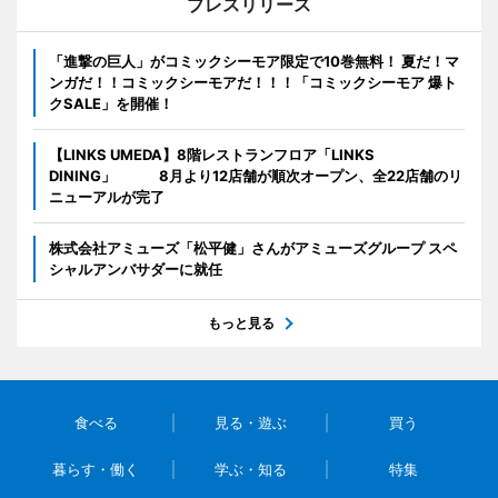
プレスリリース
「進撃の巨人」がコミックシーモア限定で10巻無料！ 夏だ！マ
ンガだ！！コミックシーモアだ！！！「コミックシーモア 爆ト
クSALE」を開催！
【LINKS UMEDA】8階レストランフロア「LINKS
DINING」 8月より12店舗が順次オープン、全22店舗のリ
ニューアルが完了
株式会社アミューズ「松平健」さんがアミューズグループ スペ
シャルアンバサダーに就任
もっと見る
食べる
見る・遊ぶ
買う
暮らす・働く
学ぶ・知る
特集