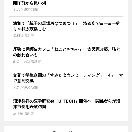
開庁前から長い列
すみだ経済新聞
浦和で「親子の居場所なつまつり」 浴衣姿でヨーヨー釣
りや和太鼓楽しむ
浦和経済新聞
厚狭に保護猫カフェ「ねことおちゃ」 古民家改築、猫と
の触れ合いも
山口宇部経済新聞
文花で学生企画の「すみだタウンミーティング」 4テーマ
で意見交換
すみだ経済新聞
沼津発祥の医学研究会「U-TECH」開催へ 関係者らが沼
津市長を表敬訪問
沼津経済新聞