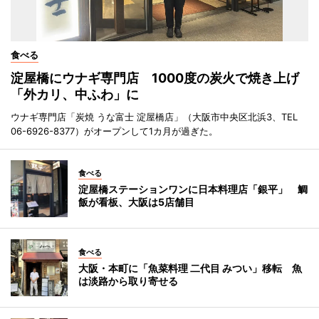
食べる
淀屋橋にウナギ専門店 1000度の炭火で焼き上げ
「外カリ、中ふわ」に
ウナギ専門店「炭焼 うな富士 淀屋橋店」（大阪市中央区北浜3、TEL
06-6926-8377）がオープンして1カ月が過ぎた。
食べる
淀屋橋ステーションワンに日本料理店「銀平」 鯛
飯が看板、大阪は5店舗目
食べる
大阪・本町に「魚菜料理 二代目 みつい」移転 魚
は淡路から取り寄せる