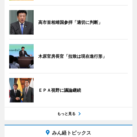
高市首相靖国参拝「適切に判断」
木原官房長官「拉致は現在進行形」
ＥＰＡ視野に議論継続
もっと見る
みん経トピックス