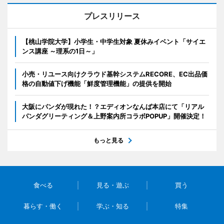
プレスリリース
【桃山学院大学】小学生・中学生対象 夏休みイベント「サイエ
ンス講座 ～理系の1日～」
小売・リユース向けクラウド基幹システムRECORE、EC出品価
格の自動値下げ機能「鮮度管理機能」の提供を開始
大阪にパンダが現れた！？エディオンなんば本店にて「リアル
パンダグリーティング＆上野案内所コラボPOPUP」開催決定！
もっと見る
食べる
見る・遊ぶ
買う
暮らす・働く
学ぶ・知る
特集