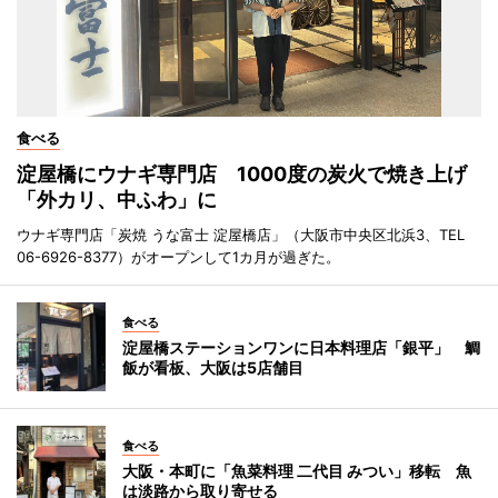
食べる
淀屋橋にウナギ専門店 1000度の炭火で焼き上げ
「外カリ、中ふわ」に
ウナギ専門店「炭焼 うな富士 淀屋橋店」（大阪市中央区北浜3、TEL
06-6926-8377）がオープンして1カ月が過ぎた。
食べる
淀屋橋ステーションワンに日本料理店「銀平」 鯛
飯が看板、大阪は5店舗目
食べる
大阪・本町に「魚菜料理 二代目 みつい」移転 魚
は淡路から取り寄せる