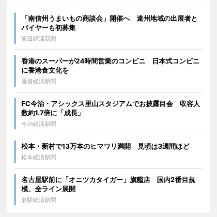
「南信州うまいもの商談会」開催へ 遠州地域の出展者と
バイヤーも初募集
飯田経済新聞
香港のスーパーが24時間営業のコンビニ 日本式コンビニ
に香港食文化を
香港経済新聞
FC今治・アシックス里山スタジアムでお披露目会 収容人
数約1.7倍に「成長」
今治経済新聞
松本・新村で13万本のヒマワリ満開 見頃は3週間ほど
松本経済新聞
名古屋駅前に「オニツカタイガー」旗艦店 国内2番目規
模、全ライン展開
名駅経済新聞