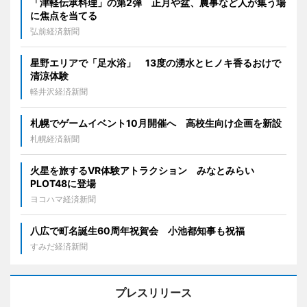
「津軽伝承料理」の第2弾 正月や盆、農事など人が集う場
に焦点を当てる
弘前経済新聞
星野エリアで「足水浴」 13度の湧水とヒノキ香るおけで
清涼体験
軽井沢経済新聞
札幌でゲームイベント10月開催へ 高校生向け企画を新設
札幌経済新聞
火星を旅するVR体験アトラクション みなとみらい
PLOT48に登場
ヨコハマ経済新聞
八広で町名誕生60周年祝賀会 小池都知事も祝福
すみだ経済新聞
プレスリリース