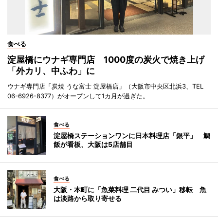
食べる
淀屋橋にウナギ専門店 1000度の炭火で焼き上げ
「外カリ、中ふわ」に
ウナギ専門店「炭焼 うな富士 淀屋橋店」（大阪市中央区北浜3、TEL
06-6926-8377）がオープンして1カ月が過ぎた。
食べる
淀屋橋ステーションワンに日本料理店「銀平」 鯛
飯が看板、大阪は5店舗目
食べる
大阪・本町に「魚菜料理 二代目 みつい」移転 魚
は淡路から取り寄せる