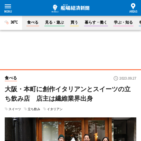
36°C
食べる
見る・遊ぶ
買う
暮らす・働く
学ぶ・知る
食べる
2023.09.27
大阪・本町に創作イタリアンとスイーツの立
ち飲み店 店主は繊維業界出身
スイーツ
立ち飲み
イタリアン