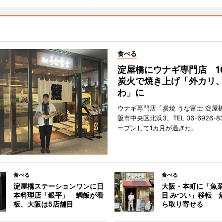
食べる
淀屋橋にウナギ専門店 1
炭火で焼き上げ「外カリ
わ」に
ウナギ専門店「炭焼 うな富士 淀屋
阪市中央区北浜3、TEL 06-6926-8
ープンして1カ月が過ぎた。
食べる
食べる
淀屋橋ステーションワンに日
大阪・本町に「魚菜
本料理店「銀平」 鯛飯が看
目 みつい」移転 
板、大阪は5店舗目
ら取り寄せる