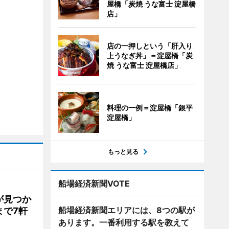
屋橋「炭焼 うな富士 淀屋橋
店」
店の一押しという「肝入り
上うなぎ丼」＝淀屋橋「炭
焼 うな富士 淀屋橋店」
料理の一例＝淀屋橋「銀平
淀屋橋」
もっと見る
船場経済新聞VOTE
が見つか
船場経済新聞エリアには、8つの駅が
まで7軒
あります。一番利用する駅を教えて