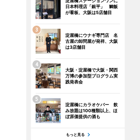
淀屋橋ステーションワンに
日本料理店「銀平」 鯛飯
が看板、大阪は5店舗目
淀屋橋にウナギ専門店 名
古屋の卸問屋が発祥、大阪
は3店舗目
大阪・淀屋橋で大阪・関西
万博の参加型プログラム実
践発表会
淀屋橋にカラオケバー 飲
み放題は100種類以上、ほ
ぼ原価提供の酒も
もっと見る