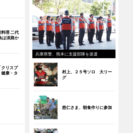
料理 二代
魚は淡路か
兵庫県警、熊本に支援部隊を派遣
「クリスプ
村上、２５号ソロ 大リー
 健康・タ
グ
悠仁さま、朝食作りに参加