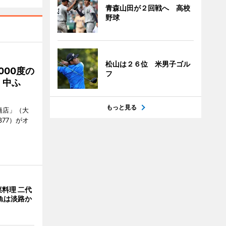
青森山田が２回戦へ 高校
野球
松山は２６位 米男子ゴル
000度の
フ
、中ふ
もっと見る
橋店」（大
377）がオ
料理 二代
魚は淡路か