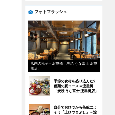
フォトフラッシュ
店内の様子＝淀屋橋「炭焼 うな富士 淀屋
橋店」
季節の食材を盛り込んだ2
種類の夏コース＝淀屋橋
「炭焼 うな富士 淀屋橋店」
自分でおひつから茶碗によ
そう「上ひつまぶし」＝淀