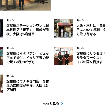
食べる
食べる
淀屋橋ステーションワンに日
大阪・本町に「魚菜
本料理店「銀平」 鯛飯が看
目 みつい」移転 
板、大阪は5店舗目
ら取り寄せる
食べる
食べる
淀屋橋にイタリアン ビュッ
淀屋橋にサラダ店
フェで提供、イタリア製の釜
サラダワークス」
で焼く3種のピザも
イパの両立目指す
食べる
淀屋橋にウナギ専門店 名古
屋の卸問屋が発祥、大阪は3
店舗目
もっと見る