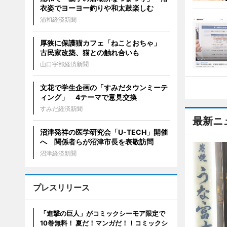
衣姿でヨーヨー釣りや和太鼓楽しむ
浦和経済新聞
厚狭に保護猫カフェ「ねことおちゃ」
古民家改築、猫との触れ合いも
山口宇部経済新聞
文花で学生企画の「すみだタウンミーテ
ィング」 4テーマで意見交換
すみだ経済新聞
最新ニ
沼津発祥の医学研究会「U-TECH」開催
へ 関係者らが沼津市長を表敬訪問
沼津経済新聞
プレスリリース
「進撃の巨人」がコミックシーモア限定で
10巻無料！ 夏だ！マンガだ！！コミックシ