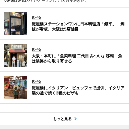
06-6926-8377）がオープンして1カ月が過ぎた。
食べる
淀屋橋ステーションワンに日本料理店「銀平」 鯛
飯が看板、大阪は5店舗目
食べる
大阪・本町に「魚菜料理 二代目 みつい」移転 魚
は淡路から取り寄せる
食べる
淀屋橋にイタリアン ビュッフェで提供、イタリア
製の釜で焼く3種のピザも
もっと見る