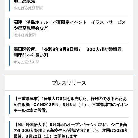
加工品販売
やんばる経済新聞
沼津「淡島ホテル」が夏限定イベント イラストサービス
や星空観望会など
沼津経済新聞
墨田区役所、「令和8年8月8日婚」 300人超が婚姻届、
開庁前から長い列
すみだ経済新聞
プレスリリース
【三重県津市】1日最大176個を販売した、行列のできるわたあ
め自販機「CANDY SPIN」8月8日（土）、三重県津市のイオン
モール津南に設置。
【関西外国語大学】8月2日のオープンキャンパスに、今年最高
の4,000人を超える高校生らが詰め掛けました。次回は2026年
最後、8月22日（土）に開催します