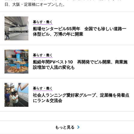
日、大阪・淀屋橋にオープンした。
暮らす・働く
船場センタービル55周年 全国でも珍しい道路一
体型ビル、万博の年に開業
暮らす・働く
船経年間PVベスト10 再開発でビル開業、商業施
設増加で人流の変化も
暮らす・働く
社会人ランニング愛好家グループ、淀屋橋を発着点
にラン＆交流会
もっと見る