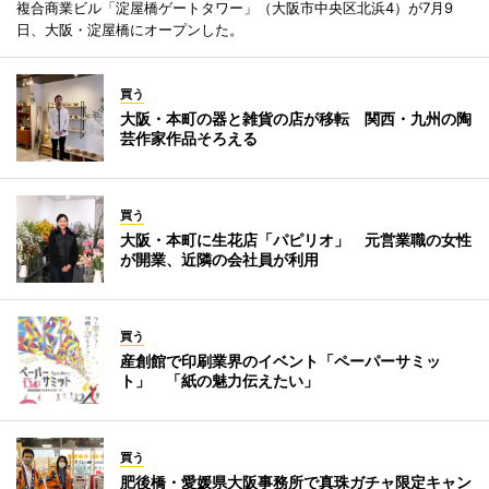
複合商業ビル「淀屋橋ゲートタワー」（大阪市中央区北浜4）が7月9
日、大阪・淀屋橋にオープンした。
買う
大阪・本町の器と雑貨の店が移転 関西・九州の陶
芸作家作品そろえる
買う
大阪・本町に生花店「パピリオ」 元営業職の女性
が開業、近隣の会社員が利用
買う
産創館で印刷業界のイベント「ペーパーサミッ
ト」 「紙の魅力伝えたい」
買う
肥後橋・愛媛県大阪事務所で真珠ガチャ限定キャン