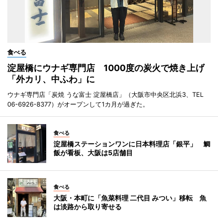
食べる
淀屋橋にウナギ専門店 1000度の炭火で焼き上げ
「外カリ、中ふわ」に
ウナギ専門店「炭焼 うな富士 淀屋橋店」（大阪市中央区北浜3、TEL
06-6926-8377）がオープンして1カ月が過ぎた。
食べる
淀屋橋ステーションワンに日本料理店「銀平」 鯛
飯が看板、大阪は5店舗目
食べる
大阪・本町に「魚菜料理 二代目 みつい」移転 魚
は淡路から取り寄せる