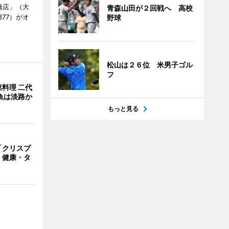
橋店」（大
青森山田が２回戦へ 高校
377）がオ
野球
松山は２６位 米男子ゴル
フ
料理 二代
魚は淡路か
もっと見る
「クリスプ
 健康・タ