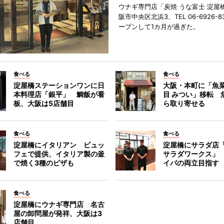
ウナギ専門店「炭焼 うな富士 淀屋
阪市中央区北浜3、TEL 06-6926-8
ープンして1カ月が過ぎた。
食べる
食べる
淀屋橋ステーションワンに日
大阪・本町に「魚菜
本料理店「銀平」 鯛飯が看
目 みつい」移転 
板、大阪は5店舗目
ら取り寄せる
食べる
食べる
淀屋橋にイタリアン ビュッ
淀屋橋にサラダ店
フェで提供、イタリア製の釜
サラダワークス」
で焼く3種のピザも
イパの両立目指す
食べる
淀屋橋にウナギ専門店 名古
屋の卸問屋が発祥、大阪は3
店舗目