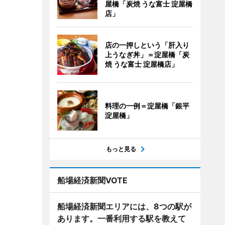
屋橋「炭焼 うな富士 淀屋橋
店」
店の一押しという「肝入り
上うなぎ丼」＝淀屋橋「炭
焼 うな富士 淀屋橋店」
料理の一例＝淀屋橋「銀平
淀屋橋」
もっと見る
船場経済新聞VOTE
船場経済新聞エリアには、8つの駅が
あります。一番利用する駅を教えて