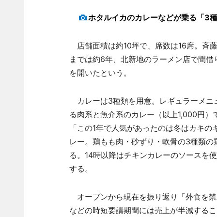
ホタルイカのカレーなどが乗る「3
店舗面積は約10坪で、席数は16席。斉
までは約6年、北新地のラーメン店で間借
を開いたという。
カレーは3種類を用意。レギュラーメニュ
る肉系と魚介系のカレー（以上1,000円
「この1年で人気があったのは冬はカキの
レー。鶏もも肉・砂ずり・軟骨の3種類の
る。14時以降はチキンカレーのソースを使
する。
オープンから現在を振り返り「外食を禁
などの時短要請期間には売上が半減するこ