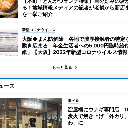
【本町・とんかつランチ特集】自分好みの店
る！地域情報メディアの記者が老舗から新店
を一挙ご紹介
新型コロナウイルス
大阪◆まん防解除 各地で濃厚接触者の特定
動き広まる 年金生活者への5,000円臨時給
紙」【大阪】2022年新型コロナウイルス情報
もっと見る
ュース
食べる
淀屋橋にウナギ専門店 1
炭火で焼き上げ「外カリ
わ」に