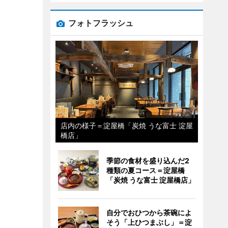
フォトフラッシュ
店内の様子＝淀屋橋「炭焼 うな富士 淀屋
橋店」
季節の食材を盛り込んだ2
種類の夏コース＝淀屋橋
「炭焼 うな富士 淀屋橋店」
自分でおひつから茶碗によ
そう「上ひつまぶし」＝淀