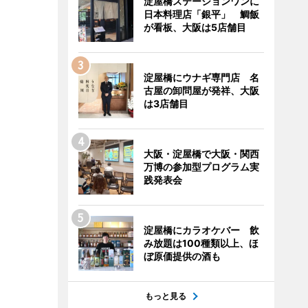
淀屋橋ステーションワンに
日本料理店「銀平」 鯛飯
が看板、大阪は5店舗目
淀屋橋にウナギ専門店 名
古屋の卸問屋が発祥、大阪
は3店舗目
大阪・淀屋橋で大阪・関西
万博の参加型プログラム実
践発表会
淀屋橋にカラオケバー 飲
み放題は100種類以上、ほ
ぼ原価提供の酒も
もっと見る