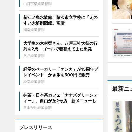
山口宇部経済新聞
新江ノ島水族館、藤沢市立学校に「えの
すい大解剖図鑑」寄贈
湘南経済新聞
大学生の木村栞さん、八戸三社大祭の行
列を2周 ゴールで着替えてまた出発
八戸経済新聞
経堂のベーカリー「オンカ」が15周年プ
レイベント かき氷を500円で販売
経堂経済新聞
最新ニ
抹茶・日本茶カフェ「ナナズグリーンテ
ィー」、自由が丘2号店 新メニューも
自由が丘経済新聞
プレスリリース