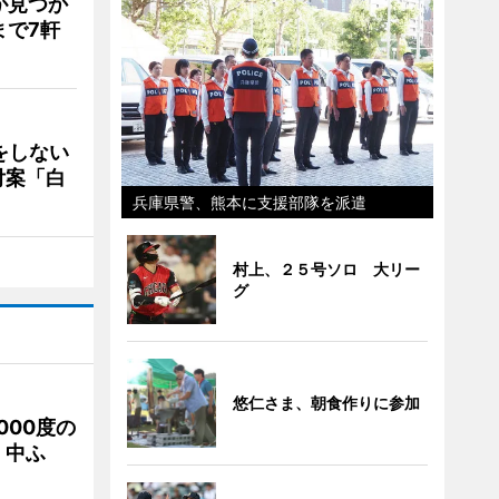
が見つか
まで7軒
をしない
付案「白
兵庫県警、熊本に支援部隊を派遣
村上、２５号ソロ 大リー
グ
悠仁さま、朝食作りに参加
000度の
、中ふ