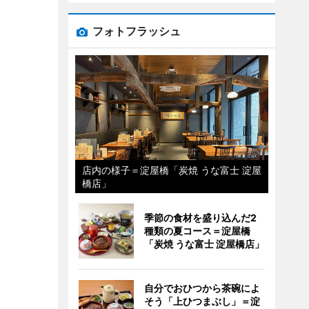
フォトフラッシュ
店内の様子＝淀屋橋「炭焼 うな富士 淀屋
橋店」
季節の食材を盛り込んだ2
種類の夏コース＝淀屋橋
「炭焼 うな富士 淀屋橋店」
自分でおひつから茶碗によ
そう「上ひつまぶし」＝淀