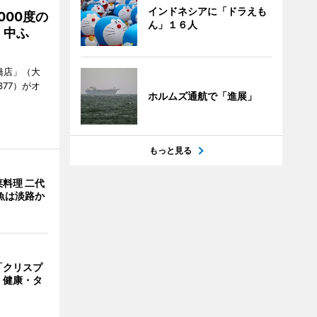
インドネシアに「ドラえも
000度の
ん」１６人
、中ふ
橋店」（大
377）がオ
ホルムズ通航で「進展」
もっと見る
料理 二代
魚は淡路か
「クリスプ
 健康・タ