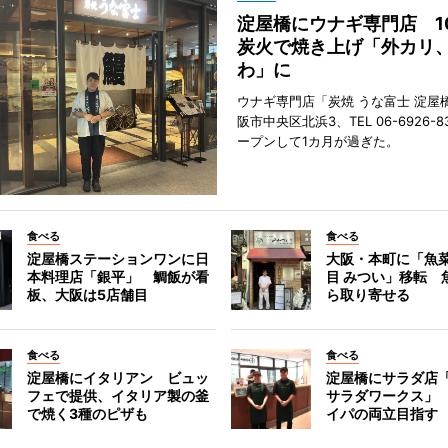
淀屋橋にウナギ専門店 1
炭火で焼き上げ「外カリ
わ」に
ウナギ専門店「炭焼 うな富士 淀屋
阪市中央区北浜3、TEL 06-6926-8
ープンして1カ月が過ぎた。
食べる
食べる
淀屋橋ステーションワンに日
大阪・本町に「魚菜
本料理店「銀平」 鯛飯が看
目 みつい」移転 
板、大阪は5店舗目
ら取り寄せる
食べる
食べる
淀屋橋にイタリアン ビュッ
淀屋橋にサラダ店
フェで提供、イタリア製の釜
サラダワークス」
で焼く3種のピザも
イパの両立目指す