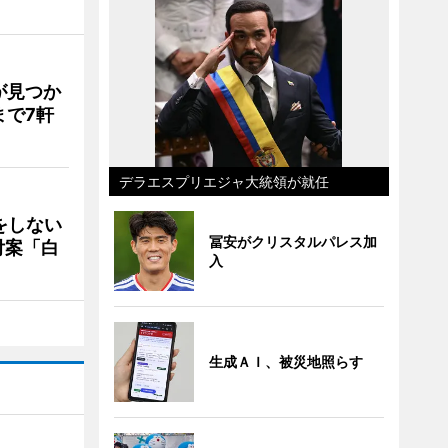
が見つか
まで7軒
デラエスプリエジャ大統領が就任
をしない
冨安がクリスタルパレス加
付案「白
入
生成ＡＩ、被災地照らす