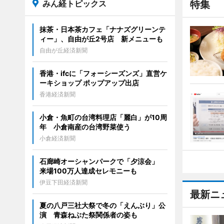
みん経トピックス
特集
抹茶・日本茶カフェ「ナナズグリーンテ
ィー」、自由が丘2号店 新メニューも
自由が丘経済新聞
香港・ifcに「フォーシーズンズ」直営ケ
ーキショップ ポップアップ出店
香港経済新聞
小倉・魚町の台湾料理店「麗白」が10周
年 小倉南産の台湾野菜使う
小倉経済新聞
石廊崎オーシャンパークで「夕涼会」
来場100万人達成セレモニーも
伊豆下田経済新聞
最新ニ
夏の八戸三社大祭で冬の「えんぶり」公
演 青森ねぶた祭関係者の姿も