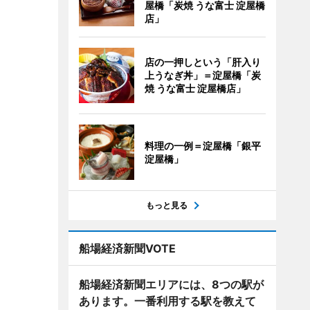
屋橋「炭焼 うな富士 淀屋橋
店」
店の一押しという「肝入り
上うなぎ丼」＝淀屋橋「炭
焼 うな富士 淀屋橋店」
料理の一例＝淀屋橋「銀平
淀屋橋」
もっと見る
船場経済新聞VOTE
船場経済新聞エリアには、8つの駅が
あります。一番利用する駅を教えて