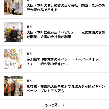
大阪・本町の器と雑貨の店が移転 関西・九州の陶
芸作家作品そろえる
買う
大阪・本町に生花店「パピリオ」 元営業職の女性
が開業、近隣の会社員が利用
買う
産創館で印刷業界のイベント「ペーパーサミッ
ト」 「紙の魅力伝えたい」
買う
肥後橋・愛媛県大阪事務所で真珠ガチャ限定キャン
ペーン プレミアム版も
もっと見る