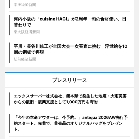
本庄経済新聞
河内小阪の「cuisine HAGI」が2周年 旬の食材使い、日
替わりで
東大阪経済新聞
平川・長谷川鉄工が全国大会一次審査に挑む 浮世絵を10
層の鋼板で再現
弘前経済新聞
プレスリリース
エックスサーバー株式会社、熊本県で発生した地震・大雨災害
からの復旧・復興支援として1,000万円を寄附
「今年の本命アウターは、今予約。」antiqua 2026AW先行予
約スタート。先着で、非売品のオリジナルバッグをプレゼン
ト。