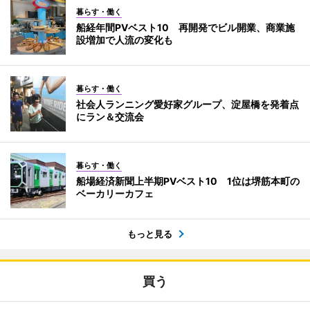
暮らす・働く
船経年間PVベスト10 再開発でビル開業、商業施
設増加で人流の変化も
暮らす・働く
社会人ランニング愛好家グループ、淀屋橋を発着点
にラン＆交流会
暮らす・働く
船場経済新聞上半期PVベスト10 1位は堺筋本町の
ベーカリーカフェ
もっと見る
買う