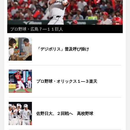
プロ野球・広島７―１１巨人
「デジポリス」普及呼び掛け
プロ野球・オリックス１―３楽天
佐野日大、２回戦へ 高校野球