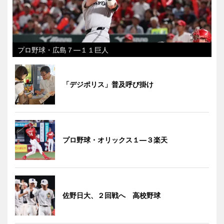
プロ野球・広島７―１１巨人
「デジポリス」普及呼び掛け
プロ野球・オリックス１―３楽天
佐野日大、２回戦へ 高校野球