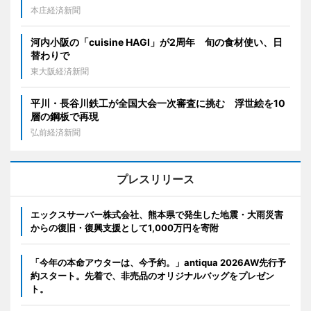
本庄経済新聞
河内小阪の「cuisine HAGI」が2周年 旬の食材使い、日
替わりで
東大阪経済新聞
平川・長谷川鉄工が全国大会一次審査に挑む 浮世絵を10
層の鋼板で再現
弘前経済新聞
プレスリリース
エックスサーバー株式会社、熊本県で発生した地震・大雨災害
からの復旧・復興支援として1,000万円を寄附
「今年の本命アウターは、今予約。」antiqua 2026AW先行予
約スタート。先着で、非売品のオリジナルバッグをプレゼン
ト。