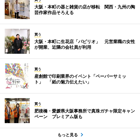
大阪・本町の器と雑貨の店が移転 関西・九州の陶
芸作家作品そろえる
買う
大阪・本町に生花店「パピリオ」 元営業職の女性
が開業、近隣の会社員が利用
買う
産創館で印刷業界のイベント「ペーパーサミッ
ト」 「紙の魅力伝えたい」
買う
肥後橋・愛媛県大阪事務所で真珠ガチャ限定キャン
ペーン プレミアム版も
もっと見る