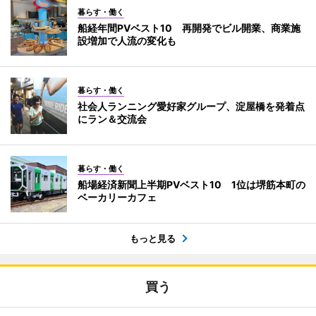
暮らす・働く
船経年間PVベスト10 再開発でビル開業、商業施
設増加で人流の変化も
暮らす・働く
社会人ランニング愛好家グループ、淀屋橋を発着点
にラン＆交流会
暮らす・働く
船場経済新聞上半期PVベスト10 1位は堺筋本町の
ベーカリーカフェ
もっと見る
買う