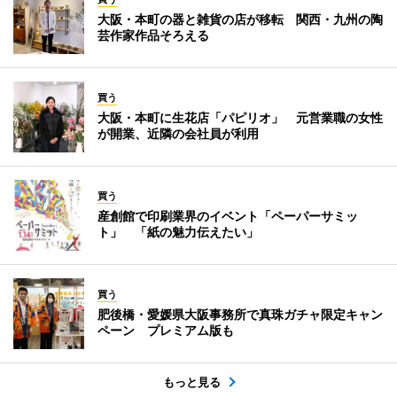
大阪・本町の器と雑貨の店が移転 関西・九州の陶
芸作家作品そろえる
買う
大阪・本町に生花店「パピリオ」 元営業職の女性
が開業、近隣の会社員が利用
買う
産創館で印刷業界のイベント「ペーパーサミッ
ト」 「紙の魅力伝えたい」
買う
肥後橋・愛媛県大阪事務所で真珠ガチャ限定キャン
ペーン プレミアム版も
もっと見る