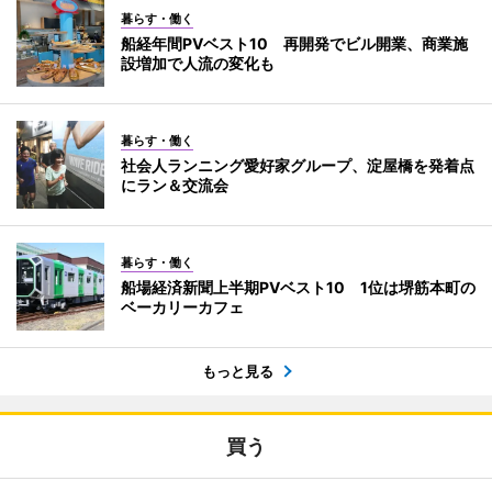
暮らす・働く
船経年間PVベスト10 再開発でビル開業、商業施
設増加で人流の変化も
暮らす・働く
社会人ランニング愛好家グループ、淀屋橋を発着点
にラン＆交流会
暮らす・働く
船場経済新聞上半期PVベスト10 1位は堺筋本町の
ベーカリーカフェ
もっと見る
買う