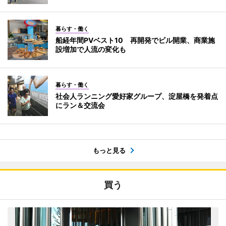
暮らす・働く
船経年間PVベスト10 再開発でビル開業、商業施
設増加で人流の変化も
暮らす・働く
社会人ランニング愛好家グループ、淀屋橋を発着点
にラン＆交流会
もっと見る
買う