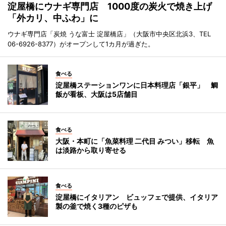
淀屋橋にウナギ専門店 1000度の炭火で焼き上げ
「外カリ、中ふわ」に
ウナギ専門店「炭焼 うな富士 淀屋橋店」（大阪市中央区北浜3、TEL
06-6926-8377）がオープンして1カ月が過ぎた。
食べる
淀屋橋ステーションワンに日本料理店「銀平」 鯛
飯が看板、大阪は5店舗目
食べる
大阪・本町に「魚菜料理 二代目 みつい」移転 魚
は淡路から取り寄せる
食べる
淀屋橋にイタリアン ビュッフェで提供、イタリア
製の釜で焼く3種のピザも