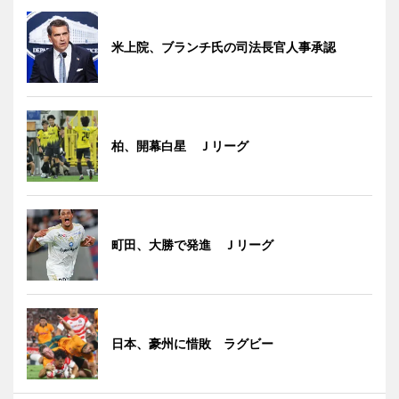
米上院、ブランチ氏の司法長官人事承認
柏、開幕白星 Ｊリーグ
町田、大勝で発進 Ｊリーグ
日本、豪州に惜敗 ラグビー