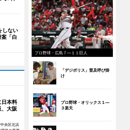
をしない
付案「白
プロ野球・広島７―１１巨人
「デジポリス」普及呼び掛
け
に日本料
プロ野球・オリックス１―
３楽天
板、大阪
市中央区北浜