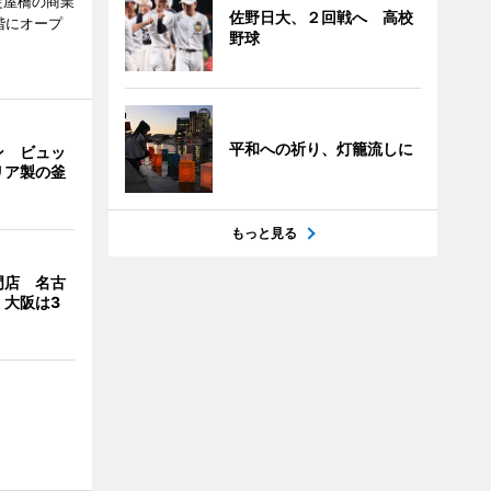
阪・淀屋橋の商業
佐野日大、２回戦へ 高校
階にオープ
野球
平和への祈り、灯籠流しに
ン ビュッ
リア製の釜
もっと見る
門店 名古
、大阪は3