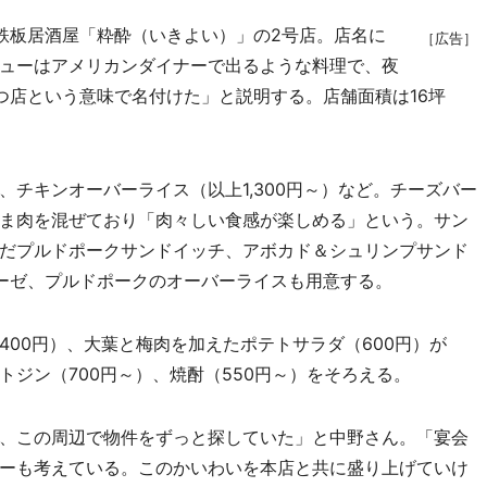
鉄板居酒屋「粋酔（いきよい）」の2号店。店名に
［広告］
ューはアメリカンダイナーで出るような料理で、夜
つ店という意味で名付けた」と説明する。店舗面積は16坪
チキンオーバーライス（以上1,300円～）など。チーズバー
ま肉を混ぜており「肉々しい食感が楽しめる」という。サン
だプルドポークサンドイッチ、アボカド＆シュリンプサンド
ーゼ、プルドポークのオーバーライスも用意する。
00円）、大葉と梅肉を加えたポテトサラダ（600円）が
ジン（700円～）、焼酎（550円～）をそろえる。
、この周辺で物件をずっと探していた」と中野さん。「宴会
ーも考えている。このかいわいを本店と共に盛り上げていけ