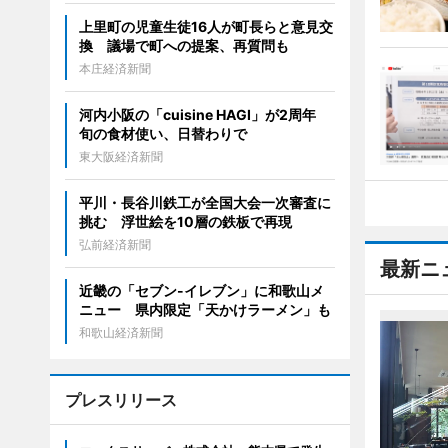
上里町の児童生徒16人が町長らと意見交
換 議場で町への提案、再質問も
本庄経済新聞
河内小阪の「cuisine HAGI」が2周年
旬の食材使い、日替わりで
東大阪経済新聞
平川・長谷川鉄工が全国大会一次審査に
挑む 浮世絵を10層の鉄板で再現
弘前経済新聞
最新ニ
近畿の「セブン-イレブン」に和歌山メ
ニュー 県内限定「天かけラーメン」も
和歌山経済新聞
プレスリリース