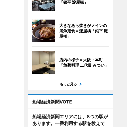
「銀平 淀屋橋」
大きなあら炊きがメインの
煮魚定食＝淀屋橋「銀平 淀
屋橋」
店内の様子＝大阪・本町
「魚菜料理 二代目 みつい」
もっと見る
船場経済新聞VOTE
船場経済新聞エリアには、8つの駅が
あります。一番利用する駅を教えて