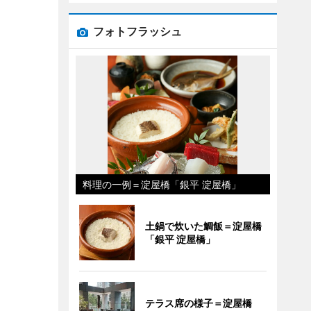
フォトフラッシュ
料理の一例＝淀屋橋「銀平 淀屋橋」
土鍋で炊いた鯛飯＝淀屋橋
「銀平 淀屋橋」
テラス席の様子＝淀屋橋