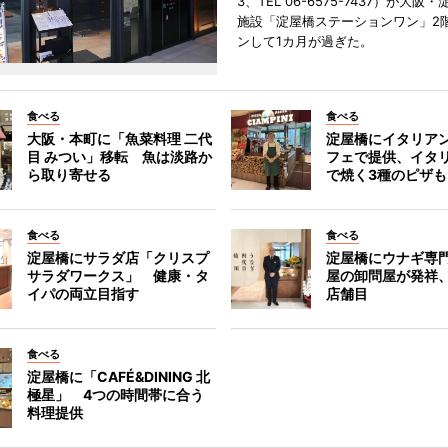
3、TEL 06-6575-7437）が大
施設「淀屋橋ステーションワン」2
ンして1カ月が過ぎた。
食べる
食べる
大阪・本町に「魚菜料理 二代
淀屋橋にイタリア
目 みつい」移転 魚は淡路か
フェで提供、イタ
ら取り寄せる
で焼く3種のピザも
食べる
食べる
淀屋橋にサラダ店「クリスプ
淀屋橋にウナギ専
サラダワークス」 健康・タ
屋の卸問屋が発祥
イパの両立目指す
店舗目
食べる
淀屋橋に「CAFÉ&DINING 北
極星」 4つの時間帯に合う
料理提供