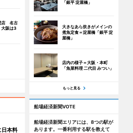
「銀平 淀屋橋」
門店 名古
大きなあら炊きがメインの
、大阪は3
煮魚定食＝淀屋橋「銀平 淀
屋橋」
店内の様子＝大阪・本町
「魚菜料理 二代目 みつい」
もっと見る
船場経済新聞VOTE
船場経済新聞エリアには、8つの駅が
あります。一番利用する駅を教えて
に日本料