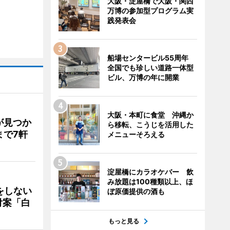
大阪・淀屋橋で大阪・関西
万博の参加型プログラム実
践発表会
船場センタービル55周年
全国でも珍しい道路一体型
ビル、万博の年に開業
大阪・本町に食堂 沖縄か
が見つか
ら移転、こうじを活用した
まで7軒
メニューそろえる
淀屋橋にカラオケバー 飲
み放題は100種類以上、ほ
をしない
ぼ原価提供の酒も
付案「白
もっと見る