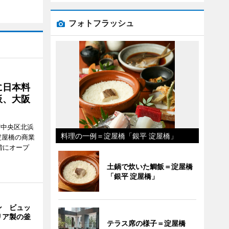
フォトフラッシュ
に日本料
板、大阪
市中央区北浜
料理の一例＝淀屋橋「銀平 淀屋橋」
阪・淀屋橋の商業
階にオープ
土鍋で炊いた鯛飯＝淀屋橋
「銀平 淀屋橋」
ン ビュッ
リア製の釜
テラス席の様子＝淀屋橋