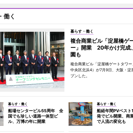
・働く
暮らす・働く
複合商業ビル「淀屋橋ゲ
ー」開業 20年かけ完成
園も
複合商業ビル「淀屋橋ゲートタワー
中央区北浜4）が7月9日、大阪・淀
プンした。
暮らす・働く
暮らす・働く
船場センタービル55周年 全
船経年間PVベスト
国でも珍しい道路一体型ビ
発でビル開業、商
ル、万博の年に開業
で人流の変化も