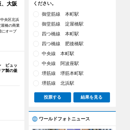
ください。
板、大阪
御堂筋線 本町駅
市中央区北浜
御堂筋線 淀屋橋駅
阪・淀屋橋の商業
階にオープ
四つ橋線 本町駅
四つ橋線 肥後橋駅
中央線 本町駅
中央線 阿波座駅
ン ビュッ
リア製の釜
堺筋線 堺筋本町駅
堺筋線 北浜駅
投票する
結果を見る
ワールドフォトニュース