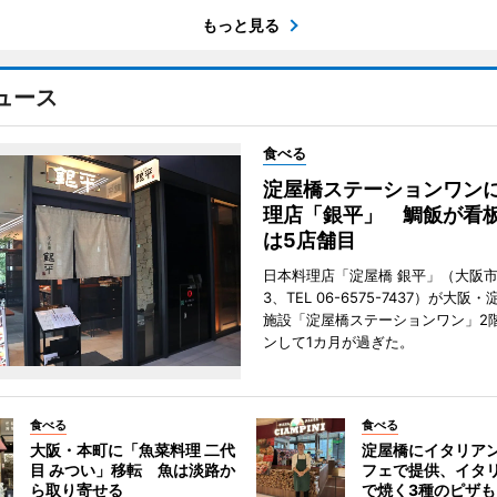
もっと見る
ュース
食べる
淀屋橋ステーションワン
理店「銀平」 鯛飯が看
は5店舗目
日本料理店「淀屋橋 銀平」（大阪
3、TEL 06-6575-7437）が大
施設「淀屋橋ステーションワン」2
ンして1カ月が過ぎた。
食べる
食べる
大阪・本町に「魚菜料理 二代
淀屋橋にイタリア
目 みつい」移転 魚は淡路か
フェで提供、イタ
ら取り寄せる
で焼く3種のピザも