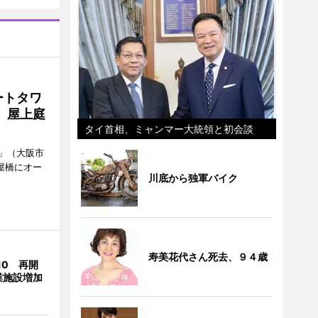
ートタワ
、屋上庭
タイ首相、ミャンマー大統領と初会談
」（大阪市
屋橋にオー
川底から独軍バイク
寿美花代さん死去、９４歳
10 再開
業施設増加