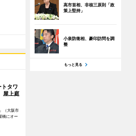
高市首相、非核三原則「政
策上堅持」
小泉防衛相、豪印訪問を調
整
もっと見る
ートタワ
、屋上庭
」（大阪市
屋橋にオー