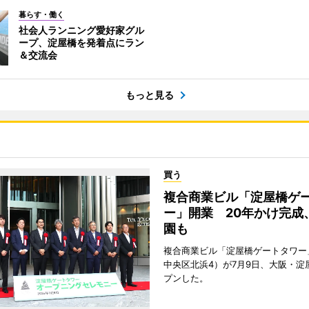
暮らす・働く
社会人ランニング愛好家グル
ープ、淀屋橋を発着点にラン
＆交流会
もっと見る
買う
複合商業ビル「淀屋橋ゲ
ー」開業 20年かけ完成
園も
複合商業ビル「淀屋橋ゲートタワー
中央区北浜4）が7月9日、大阪・淀
プンした。