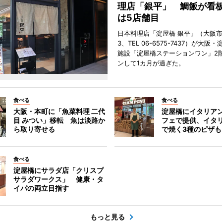
理店「銀平」 鯛飯が看
は5店舗目
日本料理店「淀屋橋 銀平」（大阪
3、TEL 06-6575-7437）が大
施設「淀屋橋ステーションワン」2
ンして1カ月が過ぎた。
食べる
食べる
大阪・本町に「魚菜料理 二代
淀屋橋にイタリア
目 みつい」移転 魚は淡路か
フェで提供、イタ
ら取り寄せる
で焼く3種のピザも
食べる
淀屋橋にサラダ店「クリスプ
サラダワークス」 健康・タ
イパの両立目指す
もっと見る