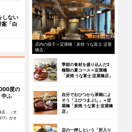
をしない
付案「白
店内の様子＝淀屋橋「炭焼 うな富士 淀屋
橋店」
季節の食材を盛り込んだ2
種類の夏コース＝淀屋橋
「炭焼 うな富士 淀屋橋店」
000度の
自分でおひつから茶碗によ
、中ふ
そう「上ひつまぶし」＝淀
屋橋「炭焼 うな富士 淀屋橋
店」
橋店」（大
377）がオ
店の一押しという「肝入り