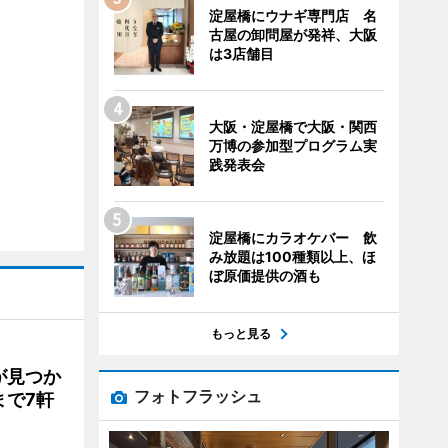
淀屋橋にウナギ専門店 名
古屋の卸問屋が発祥、大阪
は3店舗目
大阪・淀屋橋で大阪・関西
万博の参加型プログラム実
践発表会
淀屋橋にカラオケバー 飲
み放題は100種類以上、ほ
ぼ原価提供の酒も
もっと見る
が見つか
フォトフラッシュ
まで7軒