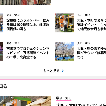
見る・遊ぶ
見る・遊ぶ
淀屋橋にカラオケバー 飲み
大阪・本町でまち
放題は100種類以上、ほぼ原
実験イベント キ
価提供の酒も
で地元飲食店も参
見る・遊ぶ
見る・遊ぶ
南御堂でプロジェクションマ
大阪・靱公園で桜
ッピング 万博関連イベント
園グラウンドは花
の一環、北御堂でも
わう
もっと見る
知る
学ぶ・知る
大阪・本町でまちづくり