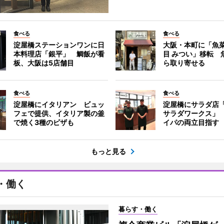
食べる
食べる
淀屋橋ステーションワンに日
大阪・本町に「魚菜
本料理店「銀平」 鯛飯が看
目 みつい」移転 
板、大阪は5店舗目
ら取り寄せる
食べる
食べる
淀屋橋にイタリアン ビュッ
淀屋橋にサラダ店
フェで提供、イタリア製の釜
サラダワークス」
で焼く3種のピザも
イパの両立目指す
もっと見る
・働く
暮らす・働く