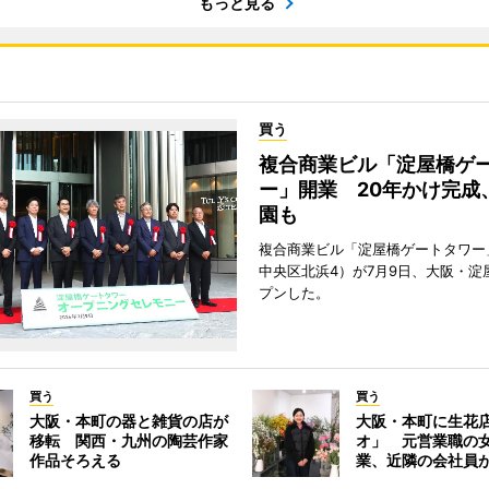
もっと見る
買う
複合商業ビル「淀屋橋ゲ
ー」開業 20年かけ完成
園も
複合商業ビル「淀屋橋ゲートタワー
中央区北浜4）が7月9日、大阪・淀
プンした。
買う
買う
大阪・本町の器と雑貨の店が
大阪・本町に生花
移転 関西・九州の陶芸作家
オ」 元営業職の
作品そろえる
業、近隣の会社員