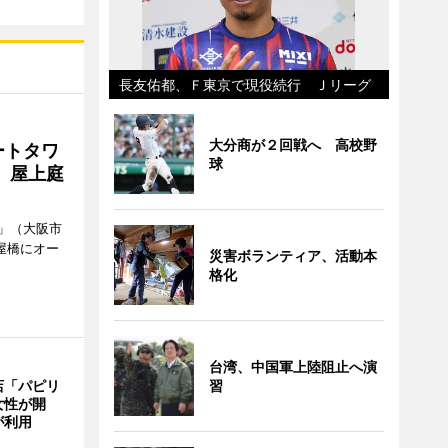
長友佑都、Ｆ東京で現役続行 Ｊリーグ
大分商が２回戦へ 高校野
ートタワ
球
、屋上庭
」（大阪市
屋橋にオー
災害ボランティア、活動本
格化
台湾、中国軍上陸阻止へ演
店「パピリ
習
女性が開
が利用