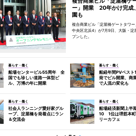
複合商業ビル「淀屋橋ゲ
ー」開業 20年かけ完成
園も
複合商業ビル「淀屋橋ゲートタワー
中央区北浜4）が7月9日、大阪・淀
プンした。
暮らす・働く
暮らす・働く
船場センタービル55周年 全
船経年間PVベスト
国でも珍しい道路一体型ビ
発でビル開業、商
ル、万博の年に開業
で人流の変化も
暮らす・働く
暮らす・働く
社会人ランニング愛好家グル
船場経済新聞上半期
ープ、淀屋橋を発着点にラン
10 1位は堺筋本
＆交流会
リーカフェ