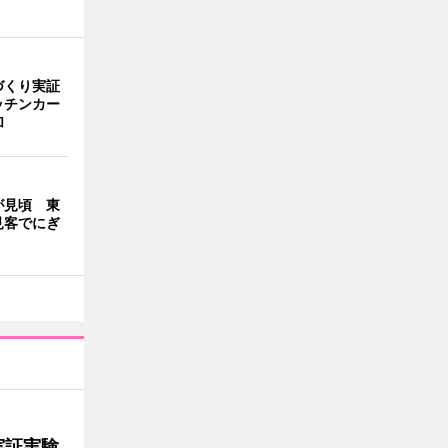
づくり実証
ッチンカー
加
が見頃 東
見客でにぎ
実証実験