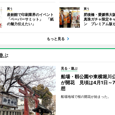
買う
買う
産創館で印刷業界のイベント
肥後橋・愛媛県大
「ペーパーサミット」 「紙
真珠ガチャ限定キ
の魅力伝えたい」
ン プレミアム版
もっと見る
遊ぶ
見る・遊ぶ
船場・靱公園や東横堀川
が開花 見頃は4月1日～
想
船場地域で桜の開花が始まった。