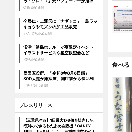
ゥ・ソレイユ」元パフォーマーが指導
佐賀経済新聞
今帰仁・上運天に「ナギッコ」 島ラッ
キョウやモズクの加工品販売
やんばる経済新聞
沼津「淡島ホテル」が夏限定イベント
イラストサービスや星空観望会など
沼津経済新聞
食べる
墨田区役所、「令和8年8月8日婚」
300人超が婚姻届、開庁前から長い列
すみだ経済新聞
プレスリリース
【三重県津市】1日最大176個を販売した、
行列のできるわたあめ自販機「CANDY
SPIN」8月8日（土）、三重県津市のイオ