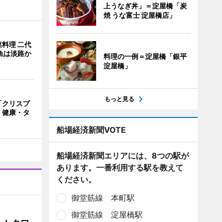
上うなぎ丼」＝淀屋橋「炭
焼 うな富士 淀屋橋店」
料理 二代
魚は淡路か
料理の一例＝淀屋橋「銀平
淀屋橋」
もっと見る
「クリスプ
 健康・タ
船場経済新聞VOTE
船場経済新聞エリアには、8つの駅が
あります。一番利用する駅を教えて
ください。
御堂筋線 本町駅
御堂筋線 淀屋橋駅