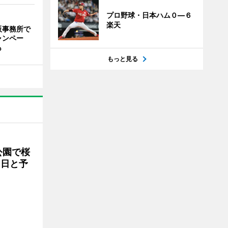
プロ野球・日本ハム０―６
楽天
阪事務所で
ャンペー
も
もっと見る
公園で桜
7日と予