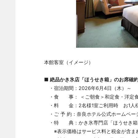
本館客室（イメージ）
■ 絶品かき氷店「ほうせき箱」のお席確
・宿泊期間：2026年6月4日（木）～
・食 事： ＜ご朝食＞和定食・洋定食
・料 金：2名様1室ご利用時 お1人様17
・ご 予 約：奈良ホテル公式ホームペー
・特 典：かき氷専門店「ほうせき箱
※表示価格はサービス