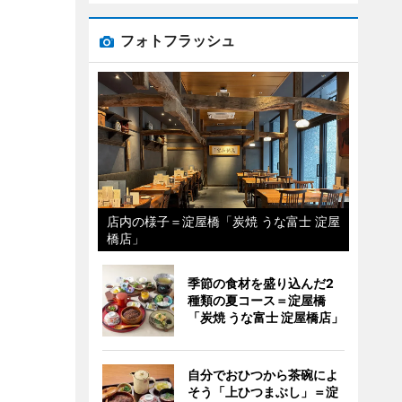
フォトフラッシュ
店内の様子＝淀屋橋「炭焼 うな富士 淀屋
橋店」
季節の食材を盛り込んだ2
種類の夏コース＝淀屋橋
「炭焼 うな富士 淀屋橋店」
自分でおひつから茶碗によ
そう「上ひつまぶし」＝淀