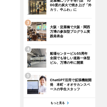
淀屋橋にウナギ専門店 10
00度の炭火で焼き上げ「外
カリ、中ふわ」に
大阪・淀屋橋で大阪・関西
万博の参加型プログラム実
践発表会
船場センタービル55周年
全国でも珍しい道路一体型
ビル、万博の年に開業
ChatGPT活用で拡張機能開
発 本町・オオサカンスペ
ースの学生スタッフ
もっと見る