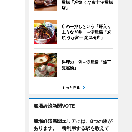
屋橋「炭焼 うな富士 淀屋橋
店」
店の一押しという「肝入り
上うなぎ丼」＝淀屋橋「炭
焼 うな富士 淀屋橋店」
料理の一例＝淀屋橋「銀平
淀屋橋」
もっと見る
船場経済新聞VOTE
船場経済新聞エリアには、8つの駅が
あります。一番利用する駅を教えて