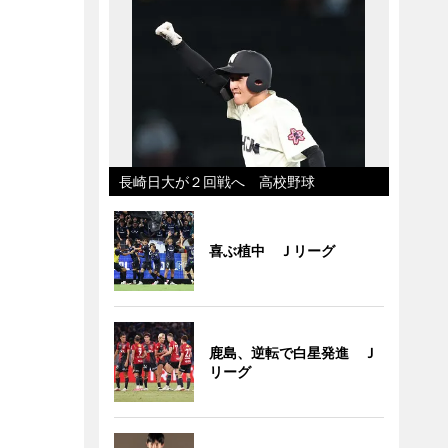
長崎日大が２回戦へ 高校野球
喜ぶ植中 Ｊリーグ
鹿島、逆転で白星発進 Ｊ
リーグ