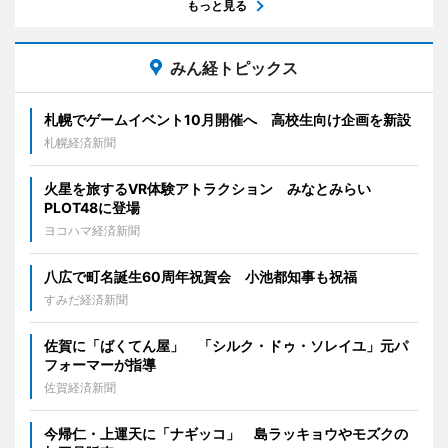
もっと見る
みん経トピックス
札幌でゲームイベント10月開催へ 高校生向け企画を新設
札幌経済新聞
火星を旅するVR体験アトラクション みなとみらい
PLOT48に登場
ヨコハマ経済新聞
八広で町名誕生60周年祝賀会 小池都知事も祝福
すみだ経済新聞
佐賀に「ばくてん屋」 「シルク・ドゥ・ソレイユ」元パ
フォーマーが指導
佐賀経済新聞
今帰仁・上運天に「ナギッコ」 島ラッキョウやモズクの