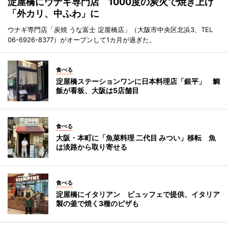
淀屋橋にウナギ専門店 1000度の炭火で焼き上げ
「外カリ、中ふわ」に
ウナギ専門店「炭焼 うな富士 淀屋橋店」（大阪市中央区北浜3、TEL
06-6926-8377）がオープンして1カ月が過ぎた。
食べる
淀屋橋ステーションワンに日本料理店「銀平」 鯛
飯が看板、大阪は5店舗目
食べる
大阪・本町に「魚菜料理 二代目 みつい」移転 魚
は淡路から取り寄せる
食べる
淀屋橋にイタリアン ビュッフェで提供、イタリア
製の釜で焼く3種のピザも