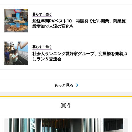
暮らす・働く
船経年間PVベスト10 再開発でビル開業、商業施
設増加で人流の変化も
暮らす・働く
社会人ランニング愛好家グループ、淀屋橋を発着点
にラン＆交流会
もっと見る
買う