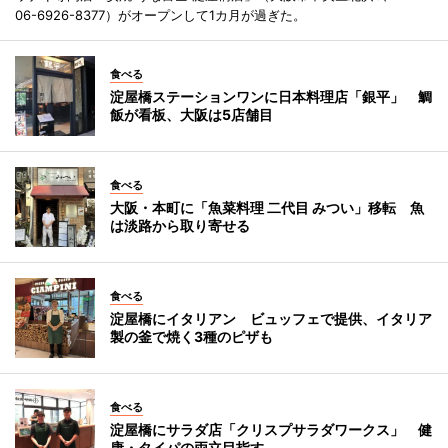
06-6926-8377）がオープンして1カ月が過ぎた。
食べる
淀屋橋ステーションワンに日本料理店「銀平」 鯛
飯が看板、大阪は5店舗目
食べる
大阪・本町に「魚菜料理 二代目 みつい」移転 魚
は淡路から取り寄せる
食べる
淀屋橋にイタリアン ビュッフェで提供、イタリア
製の釜で焼く3種のピザも
食べる
淀屋橋にサラダ店「クリスプサラダワークス」 健
康・タイパの両立目指す