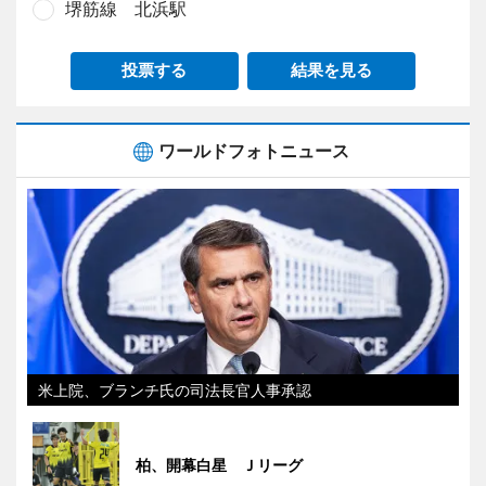
堺筋線 北浜駅
投票する
結果を見る
ワールドフォトニュース
米上院、ブランチ氏の司法長官人事承認
柏、開幕白星 Ｊリーグ