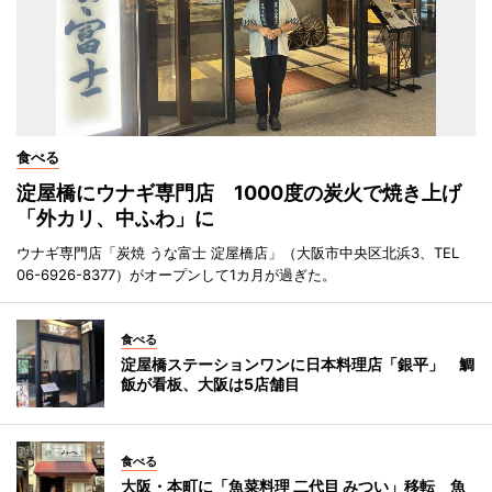
食べる
淀屋橋にウナギ専門店 1000度の炭火で焼き上げ
「外カリ、中ふわ」に
ウナギ専門店「炭焼 うな富士 淀屋橋店」（大阪市中央区北浜3、TEL
06-6926-8377）がオープンして1カ月が過ぎた。
食べる
淀屋橋ステーションワンに日本料理店「銀平」 鯛
飯が看板、大阪は5店舗目
食べる
大阪・本町に「魚菜料理 二代目 みつい」移転 魚