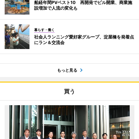
船経年間PVベスト10 再開発でビル開業、商業施
設増加で人流の変化も
暮らす・働く
社会人ランニング愛好家グループ、淀屋橋を発着点
にラン＆交流会
もっと見る
買う