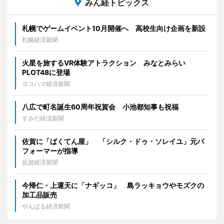
みん経トピックス
札幌でゲームイベント10月開催へ 高校生向け企画を新設
札幌経済新聞
火星を旅するVR体験アトラクション みなとみらい
PLOT48に登場
ヨコハマ経済新聞
八広で町名誕生60周年祝賀会 小池都知事も祝福
すみだ経済新聞
佐賀に「ばくてん屋」 「シルク・ドゥ・ソレイユ」元パ
フォーマーが指導
佐賀経済新聞
今帰仁・上運天に「ナギッコ」 島ラッキョウやモズクの
加工品販売
やんばる経済新聞