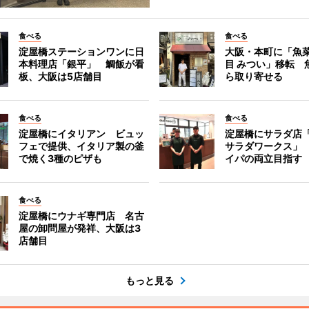
食べる
食べる
淀屋橋ステーションワンに日
大阪・本町に「魚菜
本料理店「銀平」 鯛飯が看
目 みつい」移転 
板、大阪は5店舗目
ら取り寄せる
食べる
食べる
淀屋橋にイタリアン ビュッ
淀屋橋にサラダ店
フェで提供、イタリア製の釜
サラダワークス」
で焼く3種のピザも
イパの両立目指す
食べる
淀屋橋にウナギ専門店 名古
屋の卸問屋が発祥、大阪は3
店舗目
もっと見る