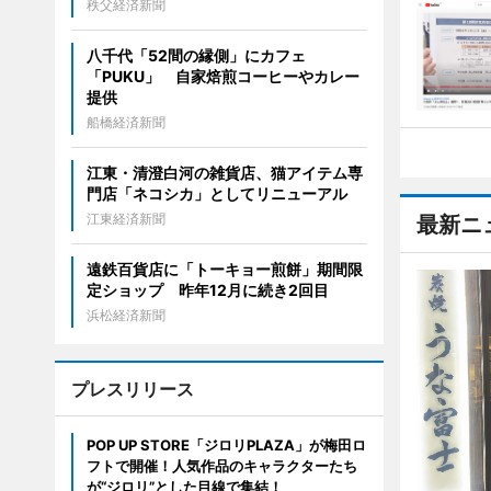
秩父経済新聞
八千代「52間の縁側」にカフェ
「PUKU」 自家焙煎コーヒーやカレー
提供
船橋経済新聞
江東・清澄白河の雑貨店、猫アイテム専
門店「ネコシカ」としてリニューアル
江東経済新聞
最新ニ
遠鉄百貨店に「トーキョー煎餅」期間限
定ショップ 昨年12月に続き2回目
浜松経済新聞
プレスリリース
POP UP STORE「ジロリPLAZA」が梅田ロ
フトで開催！人気作品のキャラクターたち
が“ジロリ”とした目線で集結！