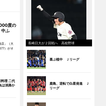
000度の
、中ふ
長崎日大が２回戦へ 高校野球
橋店」（大
377）がオ
喜ぶ植中 Ｊリーグ
料理 二代
鹿島、逆転で白星発進 Ｊ
魚は淡路か
リーグ