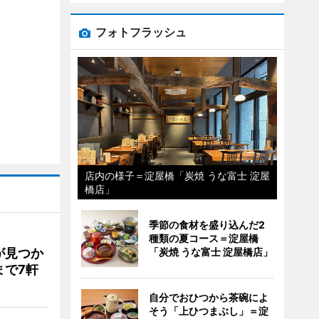
フォトフラッシュ
店内の様子＝淀屋橋「炭焼 うな富士 淀屋
橋店」
季節の食材を盛り込んだ2
種類の夏コース＝淀屋橋
「炭焼 うな富士 淀屋橋店」
が見つか
まで7軒
自分でおひつから茶碗によ
そう「上ひつまぶし」＝淀