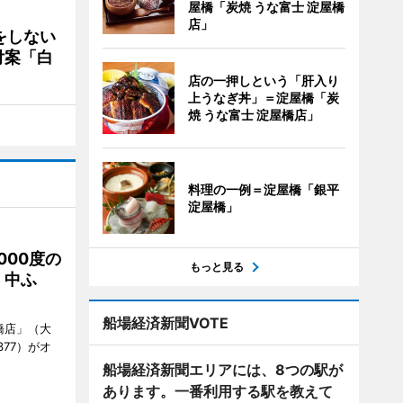
屋橋「炭焼 うな富士 淀屋橋
店」
をしない
付案「白
店の一押しという「肝入り
上うなぎ丼」＝淀屋橋「炭
焼 うな富士 淀屋橋店」
料理の一例＝淀屋橋「銀平
淀屋橋」
000度の
もっと見る
、中ふ
船場経済新聞VOTE
橋店」（大
377）がオ
船場経済新聞エリアには、8つの駅が
あります。一番利用する駅を教えて