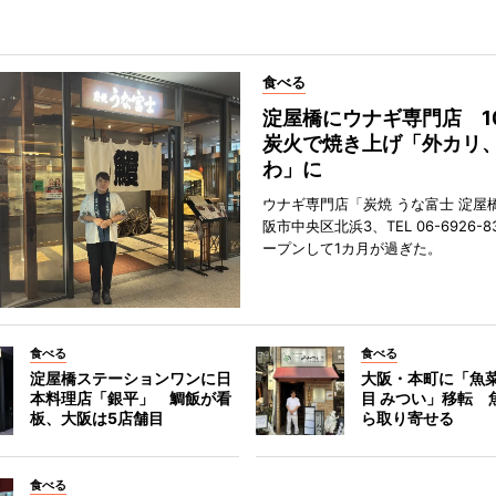
食べる
淀屋橋にウナギ専門店 1
炭火で焼き上げ「外カリ
わ」に
ウナギ専門店「炭焼 うな富士 淀屋
阪市中央区北浜3、TEL 06-6926-8
ープンして1カ月が過ぎた。
食べる
食べる
淀屋橋ステーションワンに日
大阪・本町に「魚菜
本料理店「銀平」 鯛飯が看
目 みつい」移転 
板、大阪は5店舗目
ら取り寄せる
食べる