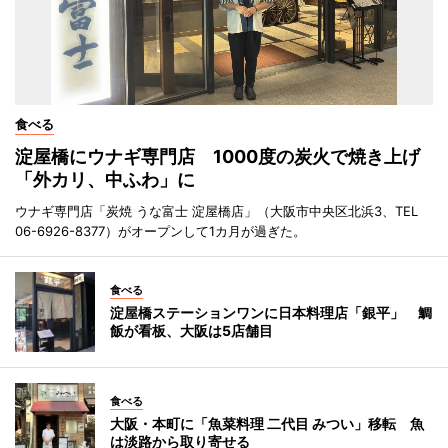
食べる
淀屋橋にウナギ専門店 1000度の炭火で焼き上げ
「外カリ、中ふわ」に
ウナギ専門店「炭焼 うな富士 淀屋橋店」（大阪市中央区北浜3、TEL
06-6926-8377）がオープンして1カ月が過ぎた。
食べる
淀屋橋ステーションワンに日本料理店「銀平」 鯛
飯が看板、大阪は5店舗目
食べる
大阪・本町に「魚菜料理 二代目 みつい」移転 魚
は淡路から取り寄せる