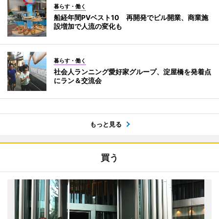
暮らす・働く
船経年間PVベスト10 再開発でビル開業、商業施
設増加で人流の変化も
暮らす・働く
社会人ランニング愛好家グループ、淀屋橋を発着点
にラン＆交流会
もっと見る
買う