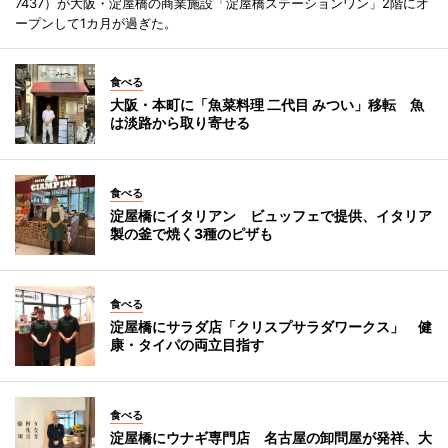
7437）が大阪・淀屋橋の商業施設「淀屋橋ステーションワン」2階にオ
ープンして1カ月が過ぎた。
食べる
大阪・本町に「魚菜料理 二代目 みつい」移転 魚
は淡路から取り寄せる
食べる
淀屋橋にイタリアン ビュッフェで提供、イタリア
製の釜で焼く3種のピザも
食べる
淀屋橋にサラダ店「クリスプサラダワークス」 健
康・タイパの両立目指す
食べる
淀屋橋にウナギ専門店 名古屋の卸問屋が発祥、大