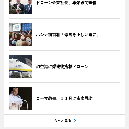
ドローン企業社長、車爆破で重傷
ハシナ前首相「母国を正しい道に」
独空港に爆発物搭載ドローン
ローマ教皇、１１月に南米歴訪
もっと見る