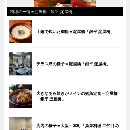
料理の一例＝淀屋橋「銀平 淀屋橋」
土鍋で炊いた鯛飯＝淀屋橋「銀平 淀屋橋」
テラス席の様子＝淀屋橋「銀平 淀屋橋」
大きなあら炊きがメインの煮魚定食＝淀屋橋
「銀平 淀屋橋」
店内の様子＝大阪・本町「魚菜料理 二代目 み