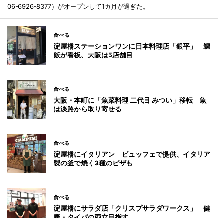
06-6926-8377）がオープンして1カ月が過ぎた。
食べる
淀屋橋ステーションワンに日本料理店「銀平」 鯛
飯が看板、大阪は5店舗目
食べる
大阪・本町に「魚菜料理 二代目 みつい」移転 魚
は淡路から取り寄せる
食べる
淀屋橋にイタリアン ビュッフェで提供、イタリア
製の釜で焼く3種のピザも
食べる
淀屋橋にサラダ店「クリスプサラダワークス」 健
康・タイパの両立目指す