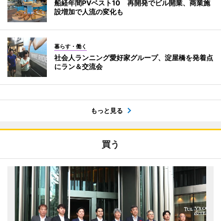
船経年間PVベスト10 再開発でビル開業、商業施
設増加で人流の変化も
暮らす・働く
社会人ランニング愛好家グループ、淀屋橋を発着点
にラン＆交流会
もっと見る
買う