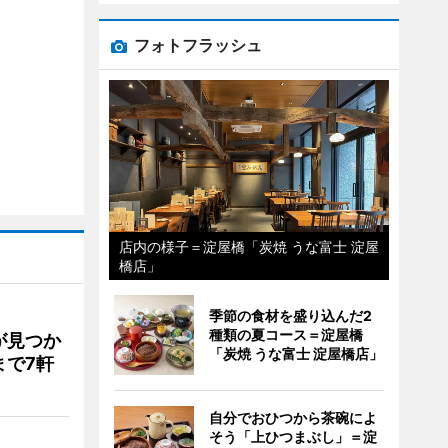
フォトフラッシュ
店内の様子＝淀屋橋「炭焼 うな富士 淀屋
橋店」
季節の食材を盛り込んだ2
種類の夏コース＝淀屋橋
が見つか
「炭焼 うな富士 淀屋橋店」
まで7軒
自分でおひつから茶碗によ
そう「上ひつまぶし」＝淀