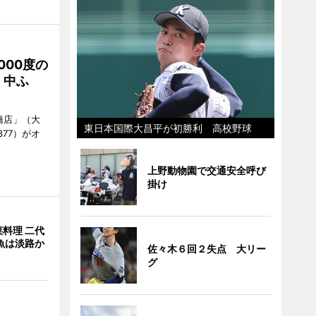
000度の
、中ふ
橋店」（大
東日本国際大昌平が初勝利 高校野球
377）がオ
上野動物園で交通安全呼び
掛け
料理 二代
魚は淡路か
佐々木６回２失点 大リー
グ