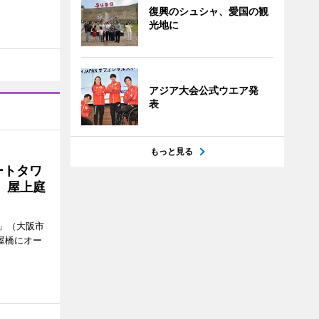
復興のシュシャ、愛国の観
光地に
アジア大会公式ウエア発
表
もっと見る
ートタワ
、屋上庭
」（大阪市
屋橋にオー