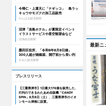
今帰仁・上運天に「ナギッコ」 島ラッ
キョウやモズクの加工品販売
やんばる経済新聞
沼津「淡島ホテル」が夏限定イベント
イラストサービスや星空観望会など
沼津経済新聞
最新ニ
墨田区役所、「令和8年8月8日婚」
300人超が婚姻届、開庁前から長い列
すみだ経済新聞
プレスリリース
【三重県津市】1日最大176個を販売した、
行列のできるわたあめ自販機「CANDY
SPIN」8月8日（土）、三重県津市のイオ
ンモール津南に設置。