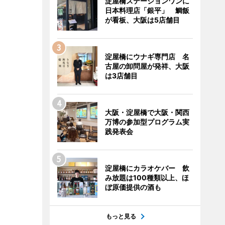
淀屋橋ステーションワンに
日本料理店「銀平」 鯛飯
が看板、大阪は5店舗目
淀屋橋にウナギ専門店 名
古屋の卸問屋が発祥、大阪
は3店舗目
大阪・淀屋橋で大阪・関西
万博の参加型プログラム実
践発表会
淀屋橋にカラオケバー 飲
み放題は100種類以上、ほ
ぼ原価提供の酒も
もっと見る