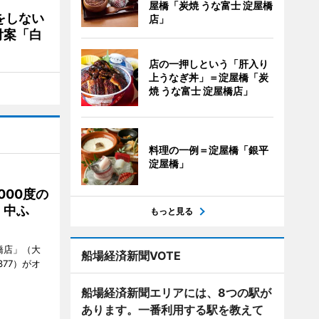
屋橋「炭焼 うな富士 淀屋橋
をしない
店」
付案「白
店の一押しという「肝入り
上うなぎ丼」＝淀屋橋「炭
焼 うな富士 淀屋橋店」
料理の一例＝淀屋橋「銀平
淀屋橋」
000度の
、中ふ
もっと見る
橋店」（大
船場経済新聞VOTE
377）がオ
船場経済新聞エリアには、8つの駅が
あります。一番利用する駅を教えて