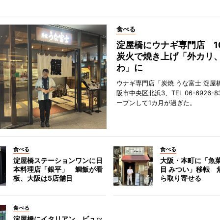
食べる
淀屋橋にウナギ専門店 1
炭火で焼き上げ「外カリ
わ」に
ウナギ専門店「炭焼 うな富士 淀屋
阪市中央区北浜3、TEL 06-6926-8
ープンして1カ月が過ぎた。
食べる
食べる
淀屋橋ステーションワンに日
大阪・本町に「魚菜
本料理店「銀平」 鯛飯が看
目 みつい」移転 
板、大阪は5店舗目
ら取り寄せる
食べる
淀屋橋にイタリアン ビュッ