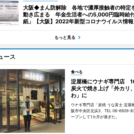
大阪◆まん防解除 各地で濃厚接触者の特定
動き広まる 年金生活者への5,000円臨時給
紙」【大阪】2022年新型コロナウイルス情報
もっと見る
ュース
食べる
淀屋橋にウナギ専門店 1
炭火で焼き上げ「外カリ
わ」に
ウナギ専門店「炭焼 うな富士 淀屋
阪市中央区北浜3、TEL 06-6926-8
ープンして1カ月が過ぎた。