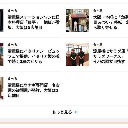
食べる
食べる
淀屋橋ステーションワンに日
大阪・本町に「魚菜
本料理店「銀平」 鯛飯が看
目 みつい」移転 
板、大阪は5店舗目
ら取り寄せる
食べる
食べる
淀屋橋にイタリアン ビュッ
淀屋橋にサラダ店
フェで提供、イタリア製の釜
サラダワークス」
で焼く3種のピザも
イパの両立目指す
食べる
淀屋橋にウナギ専門店 名古
屋の卸問屋が発祥、大阪は3
店舗目
もっと見る