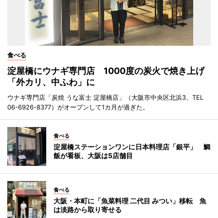
食べる
淀屋橋にウナギ専門店 1000度の炭火で焼き上げ
「外カリ、中ふわ」に
ウナギ専門店「炭焼 うな富士 淀屋橋店」（大阪市中央区北浜3、TEL
06-6926-8377）がオープンして1カ月が過ぎた。
食べる
淀屋橋ステーションワンに日本料理店「銀平」 鯛
飯が看板、大阪は5店舗目
食べる
大阪・本町に「魚菜料理 二代目 みつい」移転 魚
は淡路から取り寄せる