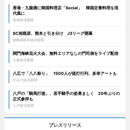
香港・九龍塘に韓国料理店「Social」 韓国定番料理を現
代風に
香港経済新聞
SC相模原、熊本と引き分け J3リーグ開幕
相模原町田経済新聞
関門海峡花火大会、無料エリアなしの門司側をライブ配信
小倉経済新聞
八広で「八八祭り」 1500人が提灯行列、多幸アートも
すみだ経済新聞
八戸の「騎馬打毬」、若手騎手の姿勇ましく 20年ぶりの
正式参拝も
八戸経済新聞
プレスリリース