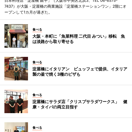
日本料理店「淀屋橋 銀平」（大阪市中央区北浜3、TEL 06-6575-
7437）が大阪・淀屋橋の商業施設「淀屋橋ステーションワン」2階にオ
ープンして1カ月が過ぎた。
食べる
大阪・本町に「魚菜料理 二代目 みつい」移転 魚
は淡路から取り寄せる
食べる
淀屋橋にイタリアン ビュッフェで提供、イタリア
製の釜で焼く3種のピザも
食べる
淀屋橋にサラダ店「クリスプサラダワークス」 健
康・タイパの両立目指す
食べる