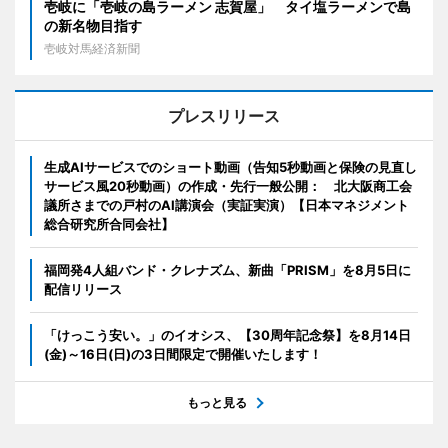
壱岐に「壱岐の島ラーメン 志賀屋」 タイ塩ラーメンで島
の新名物目指す
壱岐対馬経済新聞
プレスリリース
生成AIサービスでのショート動画（告知5秒動画と保険の見直し
サービス風20秒動画）の作成・先行一般公開： 北大阪商工会
議所さまでの戸村のAI講演会（実証実演）【日本マネジメント
総合研究所合同会社】
福岡発4人組バンド・クレナズム、新曲「PRISM」を8月5日に
配信リリース
「けっこう安い。」のイオシス、【30周年記念祭】を8月14日
(金)～16日(日)の3日間限定で開催いたします！
もっと見る