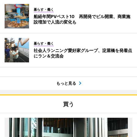
暮らす・働く
船経年間PVベスト10 再開発でビル開業、商業施
設増加で人流の変化も
暮らす・働く
社会人ランニング愛好家グループ、淀屋橋を発着点
にラン＆交流会
もっと見る
買う