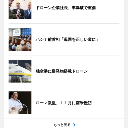
ドローン企業社長、車爆破で重傷
ハシナ前首相「母国を正しい道に」
独空港に爆発物搭載ドローン
ローマ教皇、１１月に南米歴訪
もっと見る