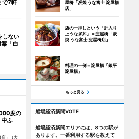
まで7軒
屋橋「炭焼 うな富士 淀屋橋
店」
店の一押しという「肝入り
上うなぎ丼」＝淀屋橋「炭
をしない
焼 うな富士 淀屋橋店」
付案「白
料理の一例＝淀屋橋「銀平
淀屋橋」
もっと見る
船場経済新聞VOTE
000度の
、中ふ
船場経済新聞エリアには、8つの駅が
あります。一番利用する駅を教えて
橋店」（大