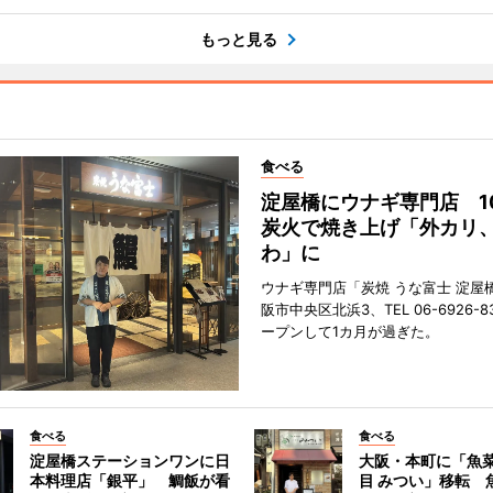
もっと見る
食べる
淀屋橋にウナギ専門店 1
炭火で焼き上げ「外カリ
わ」に
ウナギ専門店「炭焼 うな富士 淀屋
阪市中央区北浜3、TEL 06-6926-8
ープンして1カ月が過ぎた。
食べる
食べる
淀屋橋ステーションワンに日
大阪・本町に「魚菜
本料理店「銀平」 鯛飯が看
目 みつい」移転 