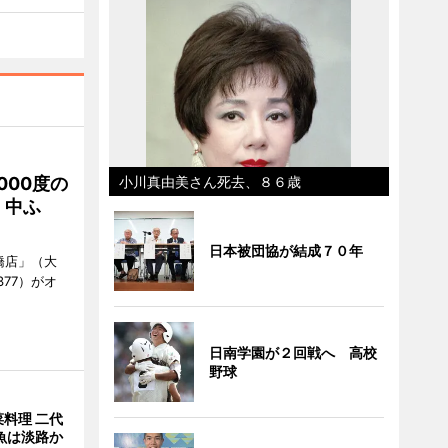
000度の
小川真由美さん死去、８６歳
、中ふ
日本被団協が結成７０年
橋店」（大
377）がオ
日南学園が２回戦へ 高校
野球
料理 二代
魚は淡路か