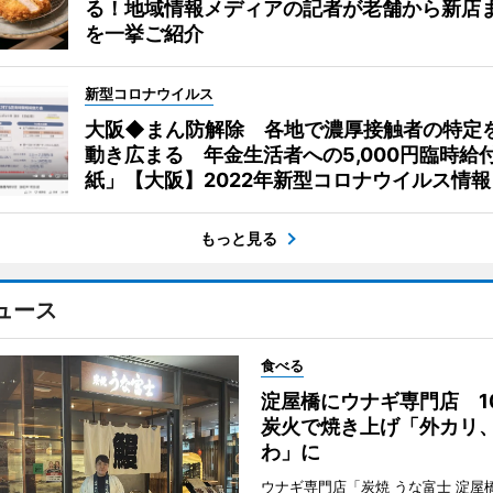
る！地域情報メディアの記者が老舗から新店
を一挙ご紹介
新型コロナウイルス
大阪◆まん防解除 各地で濃厚接触者の特定
動き広まる 年金生活者への5,000円臨時給
紙」【大阪】2022年新型コロナウイルス情報
もっと見る
ュース
食べる
淀屋橋にウナギ専門店 1
炭火で焼き上げ「外カリ
わ」に
ウナギ専門店「炭焼 うな富士 淀屋