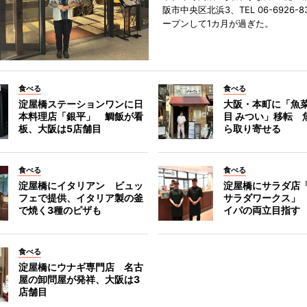
阪市中央区北浜3、TEL 06-6926-8
ープンして1カ月が過ぎた。
食べる
食べる
淀屋橋ステーションワンに日
大阪・本町に「魚菜
本料理店「銀平」 鯛飯が看
目 みつい」移転 
板、大阪は5店舗目
ら取り寄せる
食べる
食べる
淀屋橋にイタリアン ビュッ
淀屋橋にサラダ店
フェで提供、イタリア製の釜
サラダワークス」
で焼く3種のピザも
イパの両立目指す
食べる
淀屋橋にウナギ専門店 名古
屋の卸問屋が発祥、大阪は3
店舗目