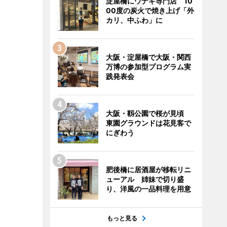
淀屋橋にウナギ専門店 10
00度の炭火で焼き上げ「外
カリ、中ふわ」に
大阪・淀屋橋で大阪・関西
万博の参加型プログラム実
践発表会
大阪・靱公園で桜が見頃
東園グラウンドは花見客で
にぎわう
肥後橋に居酒屋が移転リニ
ューアル 姉妹で切り盛
り、洋風の一品料理を用意
もっと見る