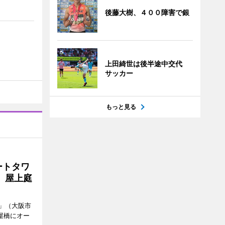
後藤大樹、４００障害で銀
上田綺世は後半途中交代
サッカー
もっと見る
ートタワ
、屋上庭
」（大阪市
屋橋にオー