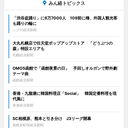
みん経トピックス
「渋谷盆踊り」に6万7000人 109前に櫓、外国人観光客
も踊りの輪に
シブヤ経済新聞
大丸札幌店で任天堂ポップアップストア 「どうぶつの
森」特設エリアも
札幌経済新聞
OMO5函館で「函館夜景の日」 手回しオルガンで野外劇
テーマ曲
函館経済新聞
香港・九龍塘に韓国料理店「Social」 韓国定番料理を現
代風に
香港経済新聞
SC相模原、熊本と引き分け J3リーグ開幕
相模原町田経済新聞