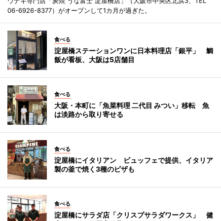
ウナギ専門店「炭焼 うな富士 淀屋橋店」（大阪市中央区北浜3、TEL
06-6926-8377）がオープンして1カ月が過ぎた。
食べる
淀屋橋ステーションワンに日本料理店「銀平」 鯛
飯が看板、大阪は5店舗目
食べる
大阪・本町に「魚菜料理 二代目 みつい」移転 魚
は淡路から取り寄せる
食べる
淀屋橋にイタリアン ビュッフェで提供、イタリア
製の釜で焼く3種のピザも
食べる
淀屋橋にサラダ店「クリスプサラダワークス」 健