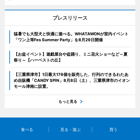
プレスリリース
猛暑でも大型犬と快適に遊べる。WHATAWONが室内イベント
「ワン上等Fes Summer Party」を8月29日開催
【お盆イベント】遊戯屋台や盆踊り、ミニ花火ショーなど～夏
祭り～【ハーベストの丘】
【三重県津市】1日最大176個を販売した、行列のできるわたあ
め自販機「CANDY SPIN」8月8日（土）、三重県津市のイオン
モール津南に設置。
もっと見る
食べる
見る・遊ぶ
買う