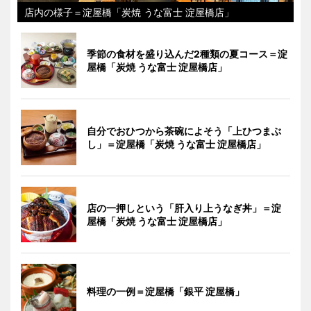
店内の様子＝淀屋橋「炭焼 うな富士 淀屋橋店」
季節の食材を盛り込んだ2種類の夏コース＝淀
屋橋「炭焼 うな富士 淀屋橋店」
自分でおひつから茶碗によそう「上ひつまぶ
し」＝淀屋橋「炭焼 うな富士 淀屋橋店」
店の一押しという「肝入り上うなぎ丼」＝淀
屋橋「炭焼 うな富士 淀屋橋店」
料理の一例＝淀屋橋「銀平 淀屋橋」