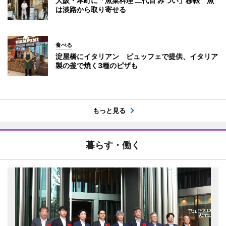
大阪・本町に「魚菜料理 二代目 みつい」移転 魚
は淡路から取り寄せる
食べる
淀屋橋にイタリアン ビュッフェで提供、イタリア
製の釜で焼く3種のピザも
もっと見る
暮らす・働く