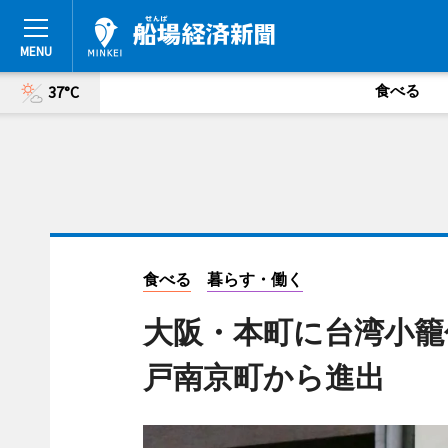
食べる
37°C
食べる
暮らす・働く
大阪・本町に台湾小籠
戸南京町から進出