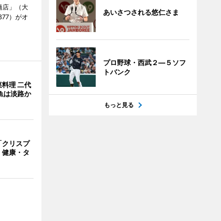
橋店」（大
あいさつされる悠仁さま
377）がオ
プロ野球・西武２―５ソフ
トバンク
料理 二代
魚は淡路か
もっと見る
「クリスプ
 健康・タ