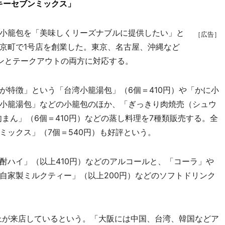
キーセブンミックス」
小籠包を「美味しくリーズナブルに提供したい」と
［広告］
京町で1号店を創業した。東京、名古屋、沖縄など
ンとテークアウトの両方に対応する。
特徴」という「台湾小籠湯包」（6個＝410円）や「かに小
小籠湯包」などの小籠包のほか、「ぎっきり肉焼売（シュウ
肉まん」（6個＝410円）などの蒸し料理を7種類販売する。全
ミックス」（7個＝540円）も好評という。
ハイ」（以上410円）などのアルコールと、「コーラ」や
自家製ミルクティー」（以上200円）などのソフトドリンク
上が来店しているという。「大阪には中国、台湾、韓国などア