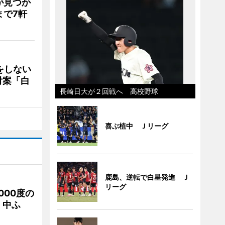
が見つか
まで7軒
をしない
付案「白
長崎日大が２回戦へ 高校野球
喜ぶ植中 Ｊリーグ
鹿島、逆転で白星発進 Ｊ
リーグ
000度の
、中ふ