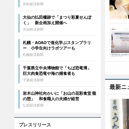
浜松経済新聞
大仙の払田柵跡で「まつり彩夏せんぼ
く」 新企画加え開催へ
大仙経済新聞
札幌・AOAOで進化学ぶスタンプラリ
ー 小学生向けラボツアーも
札幌経済新聞
千葉県立中央博物館で「ちば恐竜博」
巨大肉食恐竜や海の捕食者も
千葉経済新聞
最新ニ
岩木山神社向かいに「お山の花彩食堂 龍
の憩」 和食職人の夫婦が経営
弘前経済新聞
プレスリリース