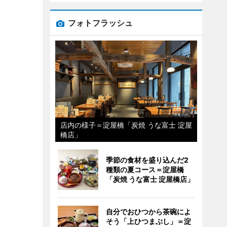
フォトフラッシュ
店内の様子＝淀屋橋「炭焼 うな富士 淀屋
橋店」
季節の食材を盛り込んだ2
種類の夏コース＝淀屋橋
「炭焼 うな富士 淀屋橋店」
自分でおひつから茶碗によ
そう「上ひつまぶし」＝淀