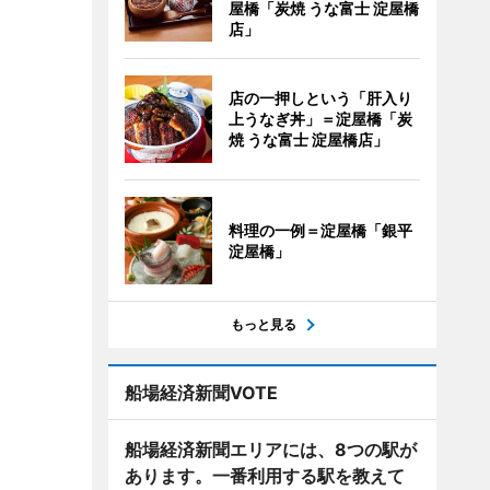
屋橋「炭焼 うな富士 淀屋橋
店」
店の一押しという「肝入り
上うなぎ丼」＝淀屋橋「炭
焼 うな富士 淀屋橋店」
料理の一例＝淀屋橋「銀平
淀屋橋」
もっと見る
船場経済新聞VOTE
船場経済新聞エリアには、8つの駅が
あります。一番利用する駅を教えて