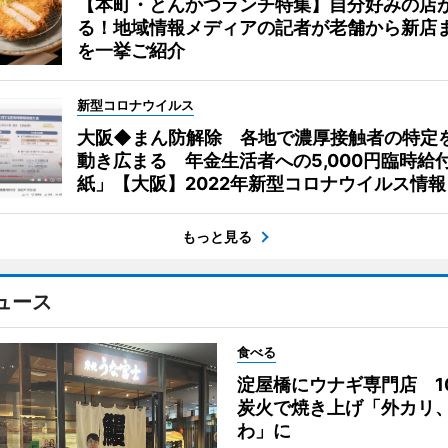
【本町・とんかつランチ特集】自分好みの店
る！地域情報メディアの記者が老舗から新店
を一挙ご紹介
新型コロナウイルス
大阪◆まん防解除 各地で濃厚接触者の特定
動き広まる 年金生活者への5,000円臨時給
紙」【大阪】2022年新型コロナウイルス情報
もっと見る
ュース
食べる
淀屋橋にウナギ専門店 1
炭火で焼き上げ「外カリ
わ」に