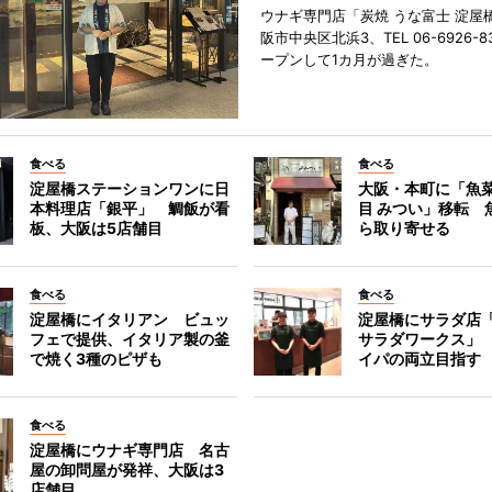
ウナギ専門店「炭焼 うな富士 淀屋
阪市中央区北浜3、TEL 06-6926-8
ープンして1カ月が過ぎた。
食べる
食べる
淀屋橋ステーションワンに日
大阪・本町に「魚菜
本料理店「銀平」 鯛飯が看
目 みつい」移転 
板、大阪は5店舗目
ら取り寄せる
食べる
食べる
淀屋橋にイタリアン ビュッ
淀屋橋にサラダ店
フェで提供、イタリア製の釜
サラダワークス」
で焼く3種のピザも
イパの両立目指す
食べる
淀屋橋にウナギ専門店 名古
屋の卸問屋が発祥、大阪は3
店舗目