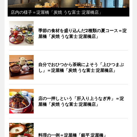
店内の様子＝淀屋橋「炭焼 うな富士 淀屋橋店」
季節の食材を盛り込んだ2種類の夏コース＝淀
屋橋「炭焼 うな富士 淀屋橋店」
自分でおひつから茶碗によそう「上ひつまぶ
し」＝淀屋橋「炭焼 うな富士 淀屋橋店」
店の一押しという「肝入り上うなぎ丼」＝淀
屋橋「炭焼 うな富士 淀屋橋店」
料理の一例＝淀屋橋「銀平 淀屋橋」