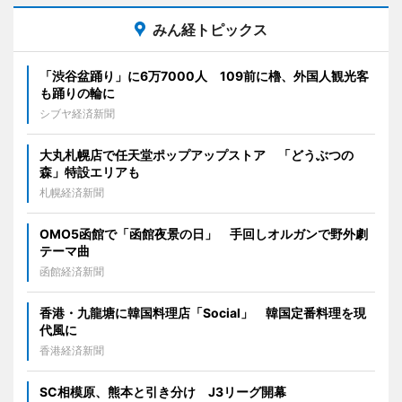
みん経トピックス
「渋谷盆踊り」に6万7000人 109前に櫓、外国人観光客
も踊りの輪に
シブヤ経済新聞
大丸札幌店で任天堂ポップアップストア 「どうぶつの
森」特設エリアも
札幌経済新聞
OMO5函館で「函館夜景の日」 手回しオルガンで野外劇
テーマ曲
函館経済新聞
香港・九龍塘に韓国料理店「Social」 韓国定番料理を現
代風に
香港経済新聞
SC相模原、熊本と引き分け J3リーグ開幕