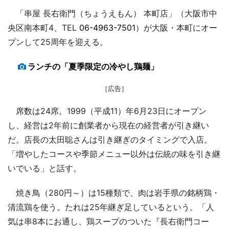
「串屋 長右衛門（ちょうえもん） 本町店」（大阪市中
央区南本町4、TEL
06-4963-7501
）が大阪・本町にオー
プンして25周年を迎える。
ランチの「夏季限定の冷やし鶏麺」
［広告］
席数は24席。1999（平成11）年6月23日にオープン
し、経営は2年前に創業者から現在の経営者が引き継い
だ。店長の太田聡さんは引き継ぎのタイミングで入店。
「増やしたコースや季節メニュー以外は伝統の味を引き継
いでいる」と話す。
焼き鳥（280円～）は15種類で、肉は岩手県の銘柄鶏・
清流鶏を使う。たれは25年継ぎ足しているという。「人
気は串8本にお通し、鶏スープのついた『長右衛門コー