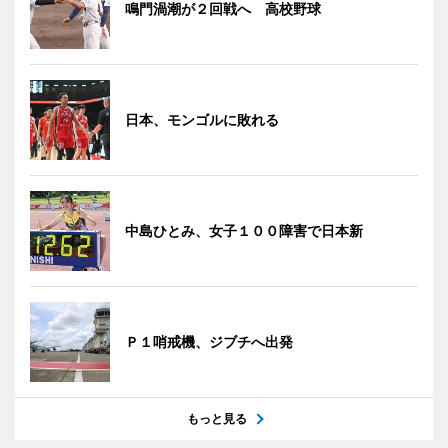
鳴門渦潮が２回戦へ 高校野球
日本、モンゴルに敗れる
中島ひとみ、女子１００障害で日本新
Ｐ１哨戒機、ジブチへ出発
もっと見る