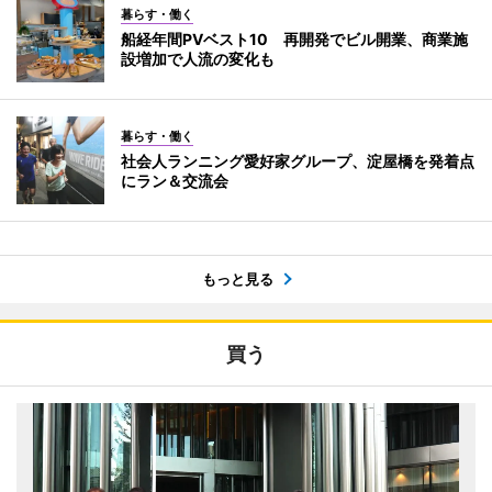
暮らす・働く
船経年間PVベスト10 再開発でビル開業、商業施
設増加で人流の変化も
暮らす・働く
社会人ランニング愛好家グループ、淀屋橋を発着点
にラン＆交流会
もっと見る
買う