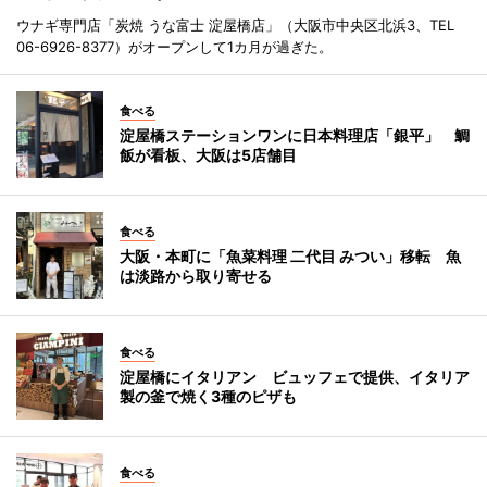
ウナギ専門店「炭焼 うな富士 淀屋橋店」（大阪市中央区北浜3、TEL
06-6926-8377）がオープンして1カ月が過ぎた。
食べる
淀屋橋ステーションワンに日本料理店「銀平」 鯛
飯が看板、大阪は5店舗目
食べる
大阪・本町に「魚菜料理 二代目 みつい」移転 魚
は淡路から取り寄せる
食べる
淀屋橋にイタリアン ビュッフェで提供、イタリア
製の釜で焼く3種のピザも
食べる