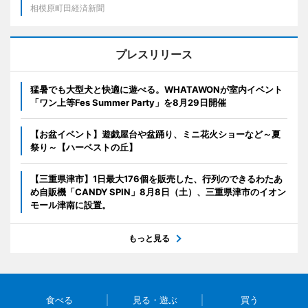
相模原町田経済新聞
プレスリリース
猛暑でも大型犬と快適に遊べる。WHATAWONが室内イベント
「ワン上等Fes Summer Party」を8月29日開催
【お盆イベント】遊戯屋台や盆踊り、ミニ花火ショーなど～夏
祭り～【ハーベストの丘】
【三重県津市】1日最大176個を販売した、行列のできるわたあ
め自販機「CANDY SPIN」8月8日（土）、三重県津市のイオン
モール津南に設置。
もっと見る
食べる
見る・遊ぶ
買う