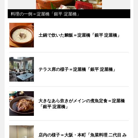
料理の一例＝淀屋橋「銀平 淀屋橋」
土鍋で炊いた鯛飯＝淀屋橋「銀平 淀屋橋」
テラス席の様子＝淀屋橋「銀平 淀屋橋」
大きなあら炊きがメインの煮魚定食＝淀屋橋
「銀平 淀屋橋」
店内の様子＝大阪・本町「魚菜料理 二代目 み