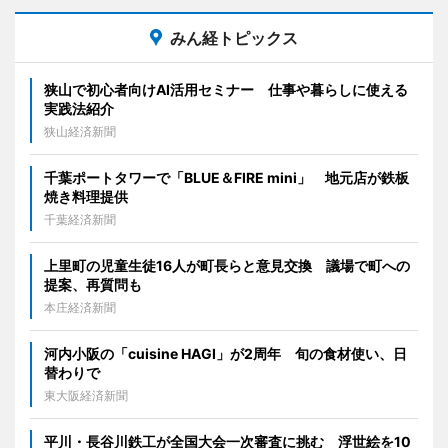
みん経トピックス
狭山で初心者向けAI活用セミナー 仕事や暮らしに使える
実践法紹介
狭山経済新聞
千葉ポートタワーで「BLUE＆FIRE mini」 地元店が鉄板
焼き料理提供
千葉経済新聞
上里町の児童生徒16人が町長らと意見交換 議場で町への
提案、再質問も
本庄経済新聞
河内小阪の「cuisine HAGI」が2周年 旬の食材使い、日
替わりで
東大阪経済新聞
平川・長谷川鉄工が全国大会一次審査に挑む 浮世絵を10