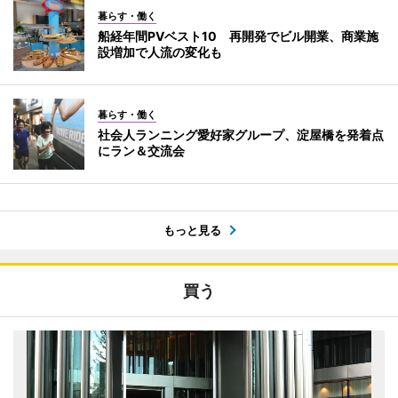
暮らす・働く
船経年間PVベスト10 再開発でビル開業、商業施
設増加で人流の変化も
暮らす・働く
社会人ランニング愛好家グループ、淀屋橋を発着点
にラン＆交流会
もっと見る
買う