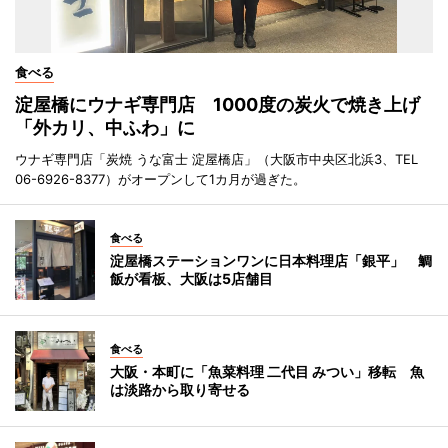
食べる
淀屋橋にウナギ専門店 1000度の炭火で焼き上げ
「外カリ、中ふわ」に
ウナギ専門店「炭焼 うな富士 淀屋橋店」（大阪市中央区北浜3、TEL
06-6926-8377）がオープンして1カ月が過ぎた。
食べる
淀屋橋ステーションワンに日本料理店「銀平」 鯛
飯が看板、大阪は5店舗目
食べる
大阪・本町に「魚菜料理 二代目 みつい」移転 魚
は淡路から取り寄せる