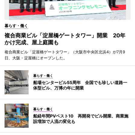
暮らす・働く
複合商業ビル「淀屋橋ゲートタワー」開業 20年
かけ完成、屋上庭園も
複合商業ビル「淀屋橋ゲートタワー」（大阪市中央区北浜4）が7月9
日、大阪・淀屋橋にオープンした。
暮らす・働く
船場センタービル55周年 全国でも珍しい道路一
体型ビル、万博の年に開業
暮らす・働く
船経年間PVベスト10 再開発でビル開業、商業施
設増加で人流の変化も