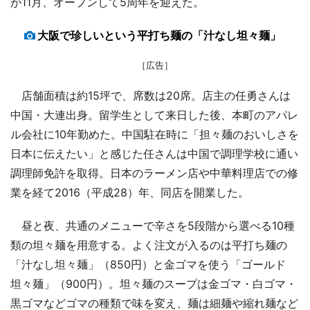
が11月、オープンして5周年を迎えた。
大阪で珍しいという平打ち麺の「汁なし坦々麺」
［広告］
店舗面積は約15坪で、席数は20席。店主の任勇さんは
中国・大連出身。留学生として来日した後、本町のアパレ
ル会社に10年勤めた。中国駐在時に「担々麺のおいしさを
日本に伝えたい」と感じた任さんは中国で調理学校に通い
調理師免許を取得。日本のラーメン店や中華料理店での修
業を経て2016（平成28）年、同店を開業した。
昼と夜、共通のメニューで辛さを5段階から選べる10種
類の坦々麺を用意する。よく注文が入るのは平打ち麺の
「汁なし坦々麺」（850円）と金ゴマを使う「ゴールド
坦々麺」（900円）。坦々麺のスープは金ゴマ・白ゴマ・
黒ゴマなどゴマの種類で味を変え、麺は細麺や縮れ麺など