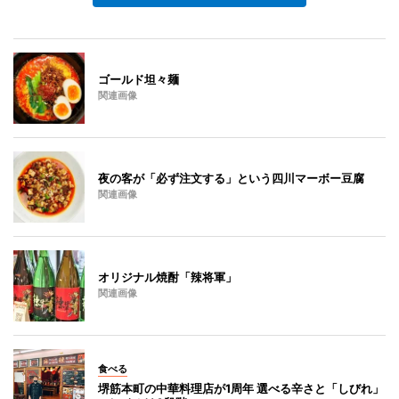
ゴールド坦々麺
関連画像
夜の客が「必ず注文する」という四川マーボー豆腐
関連画像
オリジナル焼酎「辣将軍」
関連画像
食べる
堺筋本町の中華料理店が1周年 選べる辛さと「しびれ」