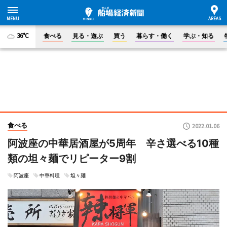
36°C
食べる
見る・遊ぶ
買う
暮らす・働く
学ぶ・知る
食べる
2022.01.06
阿波座の中華居酒屋が5周年 辛さ選べる10種
類の坦々麺でリピーター9割
阿波座
中華料理
坦々麺