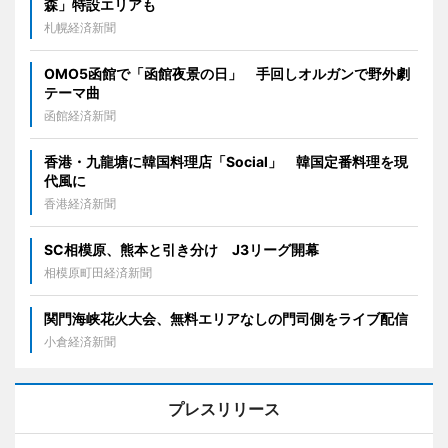
森」特設エリアも
札幌経済新聞
OMO5函館で「函館夜景の日」 手回しオルガンで野外劇
テーマ曲
函館経済新聞
香港・九龍塘に韓国料理店「Social」 韓国定番料理を現
代風に
香港経済新聞
SC相模原、熊本と引き分け J3リーグ開幕
相模原町田経済新聞
関門海峡花火大会、無料エリアなしの門司側をライブ配信
小倉経済新聞
プレスリリース